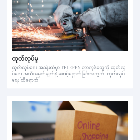
ထုတ်လုပ်မှု
ထုတ်လုပ်ရေး အခန်းထဲမှာ TELEPEN ဘာကုဒ်တွေကို ထုတ်လု
ပ်ရေး အသိအမှတ်ချက်နဲ့ စောင့်ရှောက်ခြင်းအတွက်၊ ထုတ်လုပ်
ရေး ထိရောက်