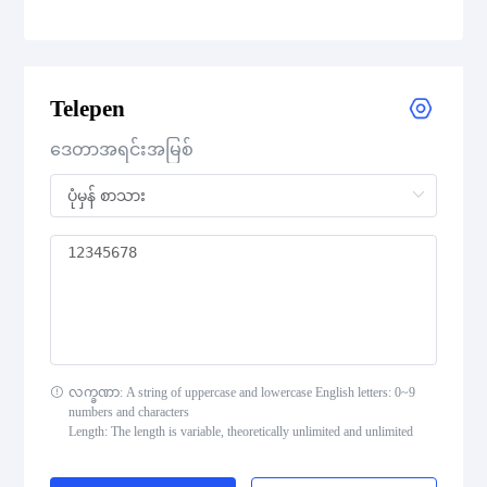
CODE 39
CODE 39 Extended
Telepen
CODE 39 Mod 43
ဒေတာအရင်းအမြစ်
CODE 93
Codabar
Interleaved 2 of 5
Standard 2 of 5
လက္ခဏာ: A string of uppercase and lowercase English letters: 0~9
numbers and characters
MSI Plessey (MSI Mod 10)
Length: The length is variable, theoretically unlimited and unlimited
Pharmacode