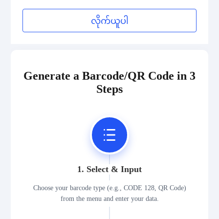
Medical Device Codes
လိုက်ယူပါ
2D Codes
GS1 2D Codes
Generate a Barcode/QR Code in 3
Steps
1. Select & Input
Choose your barcode type (e.g., CODE 128, QR Code)
from the menu and enter your data.