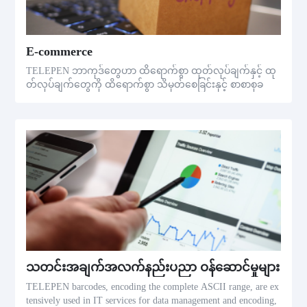
E-commerce
TELEPEN ဘာကုဒ်တွေဟာ ထိရောက်စွာ ထုတ်လုပ်ချက်နှင့် ထု
တ်လုပ်ချက်တွေကို ထိရောက်စွာ သိမှတ်စေခြင်းနှင့် စာစာစုခ
သတင်းအချက်အလက်နည်းပညာ ဝန်ဆောင်မှုများ
TELEPEN barcodes, encoding the complete ASCII range, are ex
tensively used in IT services for data management and encoding,