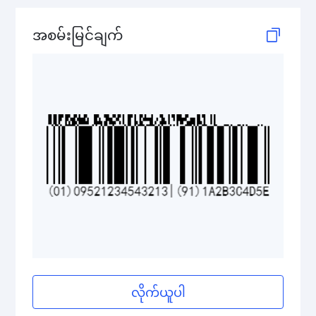
GS1 DataBar Stacked Omnidirectional
အစမ်းမြင်ချက်
GS1 DataBar Stacked Omnidirectional Composite
GS1 DataBar Truncated
GS1 DataBar Truncated Composite
Medical Device Codes
2D Codes
GS1 2D Codes
လိုက်ယူပါ