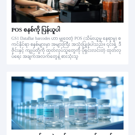
POS စနစ်ကို ပြန်ယူပါ
GS1 DataBar barcodes ဟာ မျှဝေတဲ့ POS (သိမ်းယူမှု နေရာမှု) စ
ကင်နိုင်ရာ စနစ်များမှာ အများကြီး အသုံးပြုခဲ့ပါသည်။ ၎င်းရဲ့ ဒီ
ဇိုင်းနှင့် ကျုပ်တို့ကို ထုတ်လုပ်သူတွေကို ပိုရှင်းလင်းတဲ့ ထုတ်လု
ပ်ရေး အချက်အလက်တွေနဲ့ စားသုံးသူ