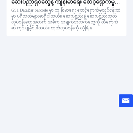
ဆေးပညာရှင်တွေနဲ့ ကျန်းမာရေး စောင့်ရှောက်မှုစီးပွားရေး
GS1 DataBar barcode မှာ ကျန်းမာရေး စောင့်ရှောက်မှုလုပ်ငန်းထဲ
မှာ ပရိသတ်များစွာရှိပါတယ်။ ဆေးပစ္စည်းနဲ့ ဆေးပစ္စည်းထုတ်
လုပ်ငန်းတွေအတွက် အဓိက အချက်အလက်တွေကို ထိရောက်
စွာ ကုဒ်ပြုနိုင်ပါတယ်။ ထုတ်လုပ်ငန်းကို လုံခြုံမ