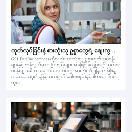
ထုတ်လုပ်ခြင်းနဲ့ စားသုံးသူ ဥစ္စာတွေရဲ့ စျေးကွက်ခြင်း
GS1 DataBar barcodes ကိုလည်း စားသုံးသူ ဥစ္စာထုတ်လုပ်ငန်း
များနှင့် ကုန်သွယ်မှု အဖွဲ့အစည်းများအားဖြင့် လျှော့လင့် ထုတ်လု
ပ်ငန်းရဲ့ အဓိက အချက်အလက်တွေ အားလုံးကို ချိန်၊ တန်ဖိုးနဲ့
အဆုံးသတ်မှတ်ချိန်မှတ်သမျှကို ခေါင်းစည်းနိုင်ပါတယ်။ ဒီတော့
ထုတ