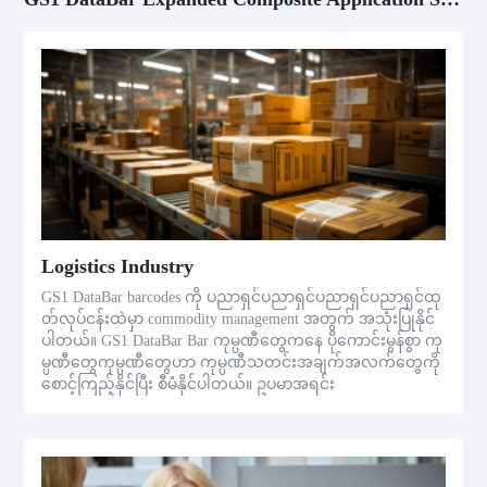
Logistics Industry
GS1 DataBar barcodes ကို ပညာရှင်ပညာရှင်ပညာရှင်ပညာရှင်ထု
တ်လုပ်ငန်းထဲမှာ commodity management အတွက် အသုံးပြုနိုင်
ပါတယ်။ GS1 DataBar Bar ကုမ္ပဏီတွေကနေ ပိုကောင်းမွန်စွာ ကု
မ္ပဏီတွေကုမ္ပဏီတွေဟာ ကုမ္ပဏီသတင်းအချက်အလက်တွေကို
စောင့်ကြည့်နိုင်ပြီး စီမံနိုင်ပါတယ်။ ဥပမာအရင်း