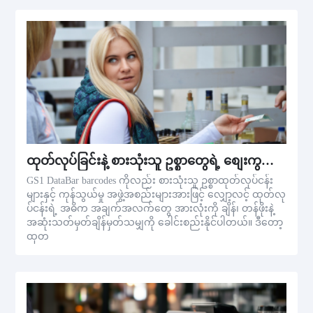
ထုတ်လုပ်ခြင်းနဲ့ စားသုံးသူ ဥစ္စာတွေရဲ့ စျေးကွက်ခြင်း
GS1 DataBar barcodes ကိုလည်း စားသုံးသူ ဥစ္စာထုတ်လုပ်ငန်း
များနှင့် ကုန်သွယ်မှု အဖွဲ့အစည်းများအားဖြင့် လျှော့လင့် ထုတ်လု
ပ်ငန်းရဲ့ အဓိက အချက်အလက်တွေ အားလုံးကို ချိန်၊ တန်ဖိုးနဲ့
အဆုံးသတ်မှတ်ချိန်မှတ်သမျှကို ခေါင်းစည်းနိုင်ပါတယ်။ ဒီတော့
ထုတ