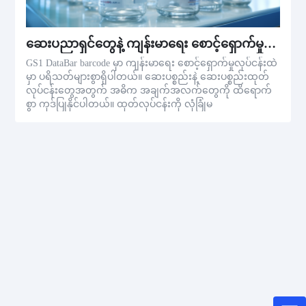
ဆေးပညာရှင်တွေနဲ့ ကျန်းမာရေး စောင့်ရှောက်မှုစီးပွားရေး
GS1 DataBar barcode မှာ ကျန်းမာရေး စောင့်ရှောက်မှုလုပ်ငန်းထဲ
မှာ ပရိသတ်များစွာရှိပါတယ်။ ဆေးပစ္စည်းနဲ့ ဆေးပစ္စည်းထုတ်
လုပ်ငန်းတွေအတွက် အဓိက အချက်အလက်တွေကို ထိရောက်
စွာ ကုဒ်ပြုနိုင်ပါတယ်။ ထုတ်လုပ်ငန်းကို လုံခြုံမ