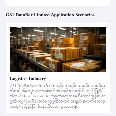
GS1 DataBar Limited Application Scenarios
Logistics Industry
GS1 DataBar barcodes ကို ပညာရှင်ပညာရှင်ပညာရှင်ပညာရှင်ထု
တ်လုပ်ငန်းထဲမှာ commodity management အတွက် အသုံးပြုနိုင်
ပါတယ်။ GS1 DataBar Bar ကုမ္ပဏီတွေကနေ ပိုကောင်းမွန်စွာ ကု
မ္ပဏီတွေကုမ္ပဏီတွေဟာ ကုမ္ပဏီသတင်းအချက်အလက်တွေကို
စောင့်ကြည့်နိုင်ပြီး စီမံနိုင်ပါတယ်။ ဥပမာအရင်း