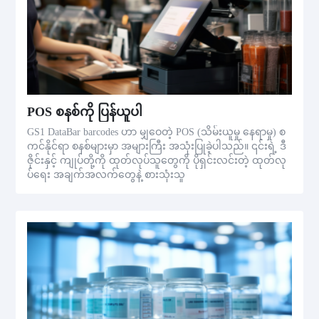
POS စနစ်ကို ပြန်ယူပါ
GS1 DataBar barcodes ဟာ မျှဝေတဲ့ POS (သိမ်းယူမှု နေရာမှု) စ
ကင်နိုင်ရာ စနစ်များမှာ အများကြီး အသုံးပြုခဲ့ပါသည်။ ၎င်းရဲ့ ဒီ
ဇိုင်းနှင့် ကျုပ်တို့ကို ထုတ်လုပ်သူတွေကို ပိုရှင်းလင်းတဲ့ ထုတ်လု
ပ်ရေး အချက်အလက်တွေနဲ့ စားသုံးသူ