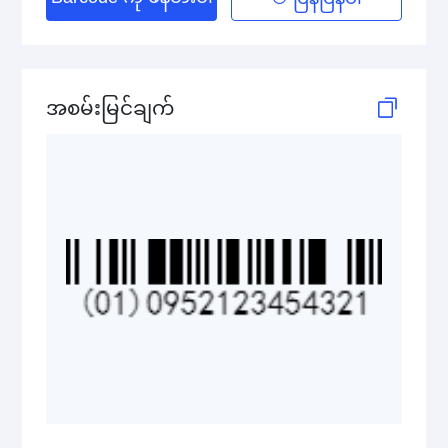
GS1 DataBar Stacked
GS1 DataBar Stacked Composite
GS1 DataBar Stacked Omnidirectional
အစမ်းမြင်ချက်
GS1 DataBar Stacked Omnidirectional Composite
GS1 DataBar Truncated
GS1 DataBar Truncated Composite
Medical Device Codes
2D Codes
GS1 2D Codes