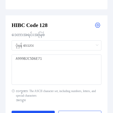
Medical Device Codes
HIBC Code 128
Flattermarken
ဒေတာအရင်းအမြစ်
HIBC Aztec Code
HIBC Codablock F
HIBC Code 128
HIBC Code 39
လက္ခဏာ: The ASCII character set, including numbers, letters, and
HIBC Data Matrix
special characters
အလျား
HIBC Data Matrix Rectangular