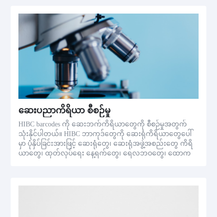
ဆေးပညာကိရိယာ စီစဉ်မှု
HIBC barcodes ကို ဆေးဘက်ကိရိယာတွေကို စီစဉ်မှုအတွက်
သုံးနိုင်ပါတယ်။ HIBC ဘာကုဒ်တွေကို ဆေးရုံကိရိယာတွေပေါ်
မှာ ပုံနှိပ်ခြင်းအားဖြင့် ဆေးရုံတွေ၊ ဆေးရုံအဖွဲ့အစည်းတွေ ကိရိ
ယာတွေ၊ ထုတ်လုပ်ရေး နေ့ရက်တွေ၊ ရေလဘဝတွေ၊ ထောက