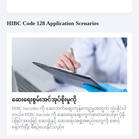
HIBC Code 128 Application Scenarios
ဆေးရေးစွမ်းအင်အုပ်စိုးမှုကို
HIBC barcodes ကို ဆေးဘက်စျေးကုန်ကျေးမှုအတွက် သုံးနိုင်ပါ
တယ်။ HIBC barcode ကို ဆေးရေးစျေးကွက်စာတမ်းပေါ်မှာ ပုံနှိ
ပ်ခြင်းအားဖြင့် ဆေးရုံနှင့် ဆေးရေးအဖွဲ့အစည်းတွေကို စောင့်
ရှောက်ပြီး စီစဉ်ပေးနိုင်သည်။