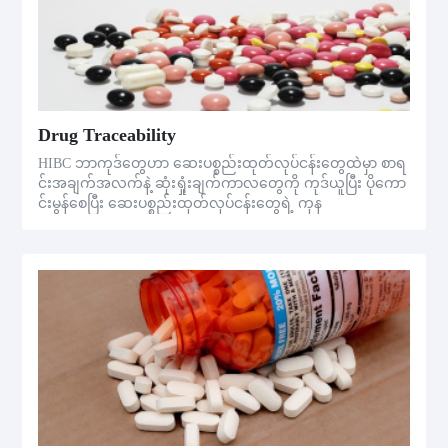
Drug Traceability
HIBC ဘာကုဒ်တွေဟာ ဆေးပစ္စည်းထုတ်လုပ်ငန်းတွေထဲမှာ စာရ
င်းအချက်အလက်နဲ့ ဆုံးရှုံးချက်ကာလတွေကို ကုဒ်ယူပြီး ပိုကော
င်းမွန်စေပြီး ဆေးပစ္စည်းထုတ်လုပ်ငန်းတွေရဲ့ ကုန