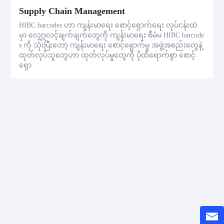
Supply Chain Management
HIBC barcodes ဟာ ကျန်းမာရေး စောင့်ရှောက်ရေး လုပ်ငန်းထဲ
မှာ လျှော့လင့်ချက်ချက်တွေကို ကျန်းမာရေး စီမံမ HIBC barcode
s ကို သုံးပြီးတော့ ကျန်းမာရေး စောင့်ရှောက်မှု အဖွဲ့အစည်းတွေနဲ့
ထုတ်လုပ်သူတွေဟာ ထုတ်လုပ်မှုတွေကို ပိုထိရောက်စွာ စောင့်
ရှော