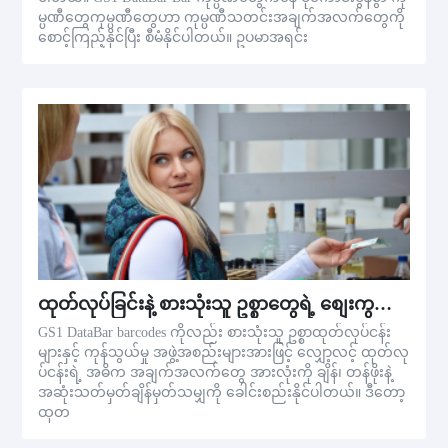
မ္ပဏီတွေကုမ္ပဏီတွေဟာ ကုမ္ပဏီသတင်းအချက်အလက်တွေကို
စောင့်ကြည့်နိုင်ပြီး စီမံနိုင်ပါတယ်။ ဥပမာအရင်း
ထုတ်လုပ်ခြင်းနဲ့ စားသုံးသူ ဥစ္စာတွေရဲ့ စျေးကွက်ခြင်း
GS1 DataBar barcodes ကိုလည်း စားသုံးသူ ဥစ္စာထုတ်လုပ်ငန်း
များနှင့် ကုန်သွယ်မှု အဖွဲ့အစည်းများအားဖြင့် လျှော့လင့် ထုတ်လု
ပ်ငန်းရဲ့ အဓိက အချက်အလက်တွေ အားလုံးကို ချိန်၊ တန်ဖိုးနဲ့
အဆုံးသတ်မှတ်ချိန်မှတ်သမျှကို ခေါင်းစည်းနိုင်ပါတယ်။ ဒီတော့
ထုတ