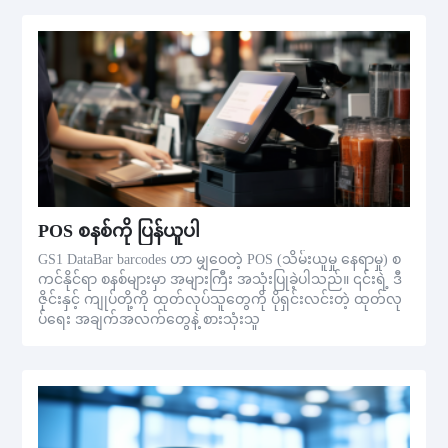
POS စနစ်ကို ပြန်ယူပါ
GS1 DataBar barcodes ဟာ မျှဝေတဲ့ POS (သိမ်းယူမှု နေရာမှု) စ
ကင်နိုင်ရာ စနစ်များမှာ အများကြီး အသုံးပြုခဲ့ပါသည်။ ၎င်းရဲ့ ဒီ
ဇိုင်းနှင့် ကျုပ်တို့ကို ထုတ်လုပ်သူတွေကို ပိုရှင်းလင်းတဲ့ ထုတ်လု
ပ်ရေး အချက်အလက်တွေနဲ့ စားသုံးသူ