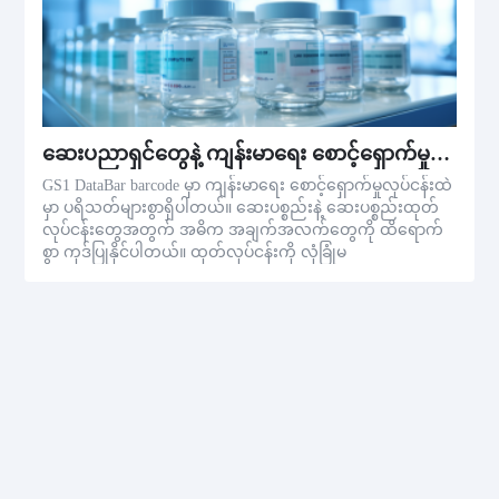
ဆေးပညာရှင်တွေနဲ့ ကျန်းမာရေး စောင့်ရှောက်မှုစီးပွားရေး
GS1 DataBar barcode မှာ ကျန်းမာရေး စောင့်ရှောက်မှုလုပ်ငန်းထဲ
မှာ ပရိသတ်များစွာရှိပါတယ်။ ဆေးပစ္စည်းနဲ့ ဆေးပစ္စည်းထုတ်
လုပ်ငန်းတွေအတွက် အဓိက အချက်အလက်တွေကို ထိရောက်
စွာ ကုဒ်ပြုနိုင်ပါတယ်။ ထုတ်လုပ်ငန်းကို လုံခြုံမ