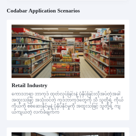
Codabar Application Scenarios
Retail Industry
ကောဒဘရာ ဘာကုဒ် ထုတ်လုပ်ခြင်းနဲ့ ပုံနှိပ်ခြင်းလိုအပ်တဲ့အခါ
အထူးသဖြင့် အသုံးဝင်တဲ့ ကုဒ်ဘာကုဒ်တွေကို သိ သူတို့ရဲ့ ကိုယ်
ကိုယ်ကို စစ်ဆေးနိုင်မှုနဲ့ ပုံနှိပ်နိုင်မှုကို အထူးသဖြင့် သူတို့ရဲ့ ကျ
ယ်ကျယ်တဲ့ လက်ခံချက်က