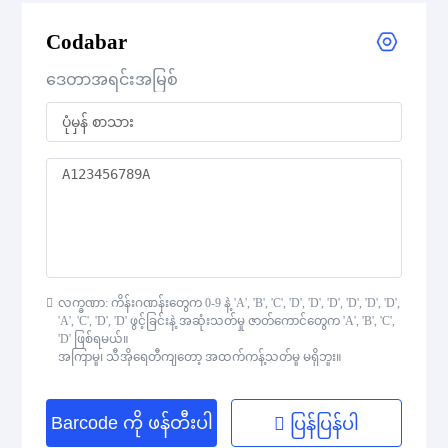
CODE 39 Extended
Codabar
CODE 39 Mod 43
ဒေတာအရင်းအမြစ်
CODE 93
Codabar
Interleaved 2 of 5
Standard 2 of 5
လက္ခဏာ: ကိန်းဂဏန်းတွေက 0-9 နဲ့ 'A', 'B', 'C', 'D', 'D', 'D', 'D', 'D', 'D',
'A', 'C', 'D', 'D' ဖွင့်ခြင်းနဲ့ အဆုံးသတ်မှု ဇာတ်ကောင်တွေက 'A', 'B', 'C',
MSI Plessey (MSI Mod 10)
'D' ဖြစ်ရမယ်။
အကြာမှု၊ သီအိုရေတီကျတော့ အထက်ကန့်သတ်မှု မရှိဘူး။
Pharmacode
Barcode ကို ဖန်တီးပါ
ပြန်ပြန်ပါ
Telepen