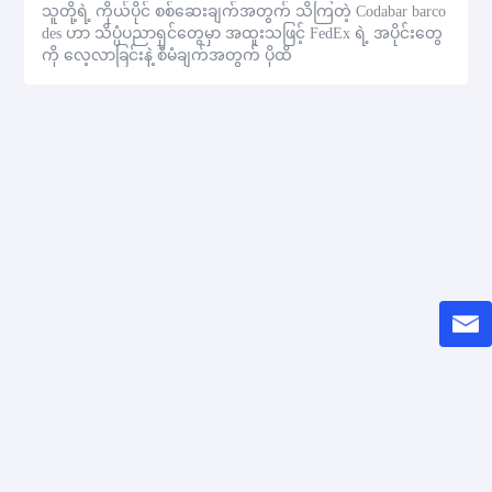
သူတို့ရဲ့ ကိုယ်ပိုင် စစ်ဆေးချက်အတွက် သိကြတဲ့ Codabar barco
des ဟာ သိပ္ပံပညာရှင်တွေမှာ အထူးသဖြင့် FedEx ရဲ့ အပိုင်းတွေ
ကို လေ့လာခြင်းနဲ့ စီမံချက်အတွက် ပိုထိ