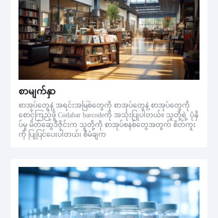
စာမျက်နှာ
စာအုပ်တွေနဲ့ အရင်းအမြစ်တွေကို စာအုပ်တွေနဲ့ စာအုပ်တွေကို
စောင့်ကြည့်ဖို့ Codabar barcodeကို အသုံးပြုပါတယ်။ သူတို့ရဲ့ ပုံနှိ
ပ်မှု မိတ်ဆွေဒီဇိုင်းက သူတို့ကို စာအုပ်စနစ်တွေအတွက် စိတ်ကူး
ကို ပြုပြင်ပေးပါတယ်၊ စီမံချက