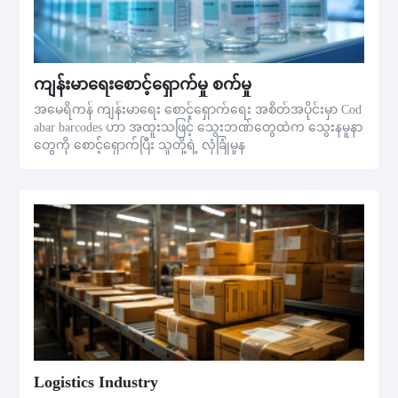
ကျန်းမာရေးစောင့်ရှောက်မှု စက်မှု
အမေရိကန် ကျန်းမာရေး စောင့်ရှောက်ရေး အစိတ်အပိုင်းမှာ Cod
abar barcodes ဟာ အထူးသဖြင့် သွေးဘဏ်တွေထဲက သွေးနမူနာ
တွေကို စောင့်ရှောက်ပြီး သူတို့ရဲ့ လုံခြုံမှုန
Logistics Industry