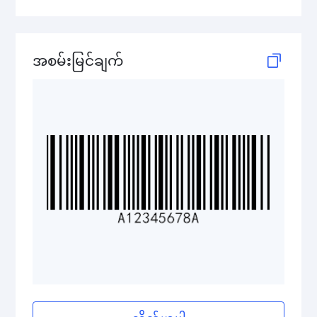
GS1-128 (UCC/EAN-128)
LOGMARS
အစမ်းမြင်ချက်
EAN/UPC
Postal Codes
ISBN Codes
GS1 DataBar
Medical Device Codes