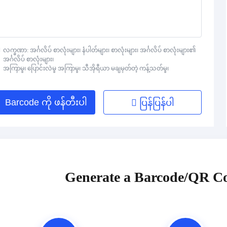
လက္ခဏာ: အင်္ဂလိပ် စာလုံးများ၊ နံပါတ်များ၊ စာလုံးများ၊ အင်္ဂလိပ် စာလုံးများ၏
အင်္ဂလိပ် စာလုံးများ၊
အကြာမှု၊ ပြောင်းလဲမှု အကြာမှု၊ သီအိုရီယာ မချမှတ်တဲ့ ကန့်သတ်မှု၊
Barcode ကို ဖန်တီးပါ
ပြန်ပြန်ပါ
Generate a Barcode/QR Co