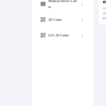
Medical Device Cod
es
C
ဟ
ရ
2D Codes
စ်
ည
ဖို
GS1 2D Codes
တ
တ
တ
ကိ
ယ်
စာ
သ
င်
ဆေ
ပေ
ပ်