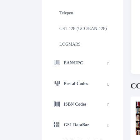
Telepen
GS1-128 (UCC/EAN-128)
LOGMARS
EAN/UPC
Postal Codes
CO
ISBN Codes
GS1 DataBar