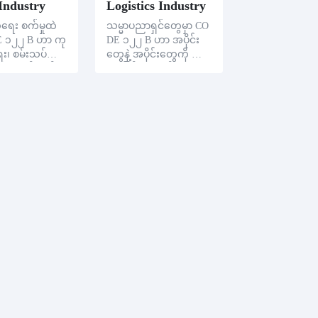
 Industry
Logistics Industry
ရေး စက်မှုထဲ
သမ္မာပညာရှင်တွေမှာ CO
E ၁၂၂ B ဟာ ကု
DE ၁၂၂ B ဟာ အပိုင်း
ေး၊ စမ်းသပ်ရေး
တွေနဲ့ အပိုင်းတွေကို လေ့
ေး ထိန်းချုပ်
လာခြင်းအတွက် ကျေး
ွေကို ထုတ်
ဇူးတင်ပါတယ်။ အပိုင်း
ိုင်းကို ကွဲပြား
တိုင်းဟာ ကွဲပြားတဲ့ COD
E128B barcode
E128B barcode တစ်ခုကို
ထားပါတယ်။ ကုန်
ခွဲထားပြီ။ ပိုက်ကိုယ်ဝန်
တ်လုပ်မှု နေ့ရ
ချုပ်ချုပ်မှုရဲ့ တိကျမှုနဲ့
ဲ့ ဆုံးရှုံးချက်
ထိရောက်မှုကို ပိုကော
ါကို ထုတ်လုပ်
နောက်ပြီး CODE128B ba
မာပညာရှင်တွေ၊
rcode ရဲ့ အမြန်စဉ်းစားချ
ပ်ရေး ဖြစ်စဉ်
က်ဟာ ပစ္စည်းရဲ့ မူရင်းမှု၊
ေးထားခြင်းတွေ
ရည်မှန်းချက်၊ အလေး
ထန်စေပြီး သု
ထားမှု၊ အချက်အလက်
များလို အရေးကြီးတဲ့ အ
သေးစိတ်များကို ပြသပါ
တယ်။ ဒါန