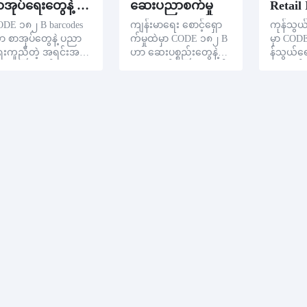
စာအုပ်ရေးတွေနဲ့ ပညာရေး
ဆေးပညာစက်မှု
Retail
ODE ၁၈၂ B barcodes
ကျန်းမာရေး စောင့်ရှော
ကုန်သွယ်
ာ စာအုပ်တွေနဲ့ ပညာ
က်မှုထဲမှာ CODE ၁၈၂ B
မှာ COD
ေးကူညီတဲ့ အရင်းအမြ
ဟာ ဆေးပစ္စည်းတွေနဲ့
န်သွယ်ရ
တွေကို စာအုပ်တွေနဲ့ ပ
ဆေးပစ္စည်းတွေကို စီစဉ်
၊ တီထွင်ရ
ာရေးကူညီတွေလို စီမံ
ပေးပြီး စောင့်ရှောက်ပေး
ချုပ်ချက်တ
့ စာအုပ်တွေနဲ့ ဒီဘာကုဒ်
ပါတယ်။ ဆေးဝါးနဲ့ ကိရိ
လုပ်ငန်းတ
ွေဟာ အရင်းအမြစ်
ယာတိုင်းတိုင်းဟာ ကိုယ်
တဲ့ COD
ွေအကြောင်း အရေးပါ
ပိုင် CODE128B barcode
နဲ့ မှတ်
ဲ့ အချက်အလက်တွေ
ကို ဆောင်ရွက်ပါတယ်။
ကျမှု၊ ထု
ု ချက်ချင်း ခွင့်ပြုပါတ
စီမံကိရိယာ အလုပ်တွေ
က်နေ့ရက်န
။ ထုတ်ဝေခြင်းအချိန်နဲ့
ကို အကောင်းဆုံးဖြတ်ပ
များ အဲဒ
ရင်းဝန်ခံ စာအုပ်စာရေး
ထုတ်လုပ်ခြင်းနှင့် ဆုံးရှုံး
ရေး သမ္
ူတွေလည်း ကျေးဇူးတ
ခြင်းအချိန်များ၊ အသုံးပြု
ရောင်းလု
နိုင်ကြသည်ဖြစ်၍၊ စစ်
ခြင်း လမ်းညွှန်များ နှင့်တူ
တွေ၊ စျ
းမှု၊ ချေးမြေးမှု၊ ပြန်
၊ ကျန်းမာရေး စောင့်ရှော
ကို ပြင်း
းမှု၊ အဖွဲ့အစည်းရဲ့ လု
က်ရေးစောင့်သူတို့ကို မြန်
တေ
ဆောင်ရွက်မှုတွေကို ပြ
မြန်စွာ အချက်အလက