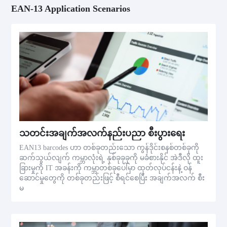
EAN-13 Application Scenarios
သတင်းအချက်အလက်နည်းပညာ စီးပွားရေး
EAN13 barcodes ဟာ တစ်ခုတည်းသော ကွန်ဒိုင်းစနစ်တစ်ခုကို
ဆက်သွယ်လျက် ကမ္ဘာလုံးရဲ့ နှစ်ခုခုခုကို မခံစားနိုင် အဲဒီလို ထူး
ခြားမှုကို IT အခန်းကို ကမ္ဘာတစ်ခုပေါ်မှာ ထုတ်လုပ်ငန်းနဲ့ ဝန်
ဆောင်မှုတွေကို တစ်ခုတည်းဖြင့် စီရင်စေပြီး အချက်အလက် စီး
မ