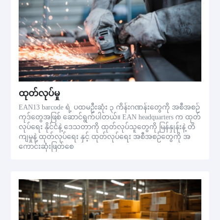
ထုတ်လုပ်မှု
EAN13 barcode ရဲ့ ပထမဦးဆုံး ၃ ကိန်းဂဏန်းတွေကို အစီအစဉ်
ကုဒ်တွေအဖြစ် ဆောင်ရွက်ပါတယ်။ EAN headquarters က ထုတ်
လုပ်ရေး နိုင်ငံနဲ့ ဒေသတာကို ထုတ်လုပ်သူတွေကို မြန်နှုန်းနဲ့ တိ
ကျမှုနဲ့ ထုတ်လုပ်ရေး နှင့် ထုတ်လုပ်ရေး အစီအစဉ်တွေကို အ
ကောင်းဆုံးဖြတ်စေ