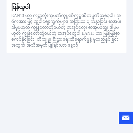
ပြန်ယူပါ
EAN13 ဟာ ကမ္ဘာလုံးကုမ္ပဏီကုမ္ပဏီကုမ္ပဏီကုမ္ပဏီတစ်ခုပါ။ အ
ဓိကအားဖြင့် ဆူပါစျေးကွက်များ၊ အခြားသ မျက်နှာပြင်၊ စာအုပ်၊
ဒါမှမဟုတ် ကျွန်တော်တို့ဝယ်တဲ့ စာအုပ်တွေ၊ စာအုပ်တွေ၊ ဒါမှမ
ဟုတ် ကျွန်တော်တို့ဝယ်တဲ့ စာအုပ်တွေပါ EAN13 ဟာ မြန်မြန်စွာ
စကင်နိုင်ခြင်း၊ တိကျမှု၊ စီးပွားရေးထိရောက်မှုနဲ့ မူတည်နိုင်ခြင်း
အတွက် အသိအမှတ်ပြုခြင်းဟာ နေ့စဉ်