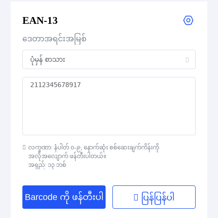
EAN-13
UPC Supplemental 2-Digit
ဒေတာအရင်းအမြစ်
UPC Supplemental 5-Digit
Postal Codes
ISBN Codes
GS1 DataBar
လက္ခဏာ: နံပါတ် ၀-၉, နောက်ဆုံး စစ်ဆေးချက်ကိန်းကို
အလိုအလျောက် ဖန်တီးပါတယ်။
အရှည်: ၁၃ ဘစ်
Medical Device Codes
Barcode ကို ဖန်တီးပါ
ပြန်ပြန်ပါ
2D Codes