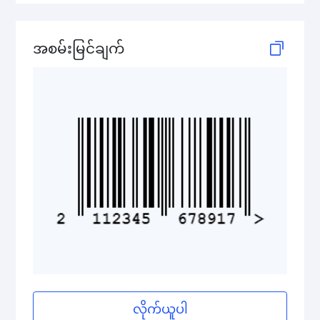
GS1 2D Codes
အစမ်းမြင်ချက်
လိုက်ယူပါ