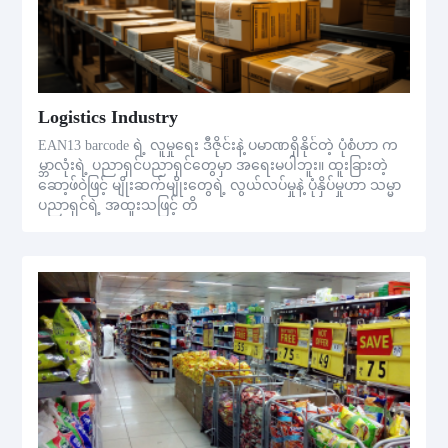
Logistics Industry
EAN13 barcode ရဲ့ လူမှုရေး ဒီဇိုင်းနဲ့ ပမာဏရှိနိုင်တဲ့ ပုံစံဟာ က
မ္ဘာလုံးရဲ့ ပညာရှင်ပညာရှင်တွေမှာ အရေးမပါဘူး။ ထူးခြားတဲ့
ဆော့ဖ်ဝဲဖြင့် မျိုးဆက်မျိုးတွေရဲ့ လွယ်လပ်မှုနဲ့ ပုံနှိပ်မှုဟာ သမ္မာ
ပညာရှင်ရဲ့ အထူးသဖြင့် တိ