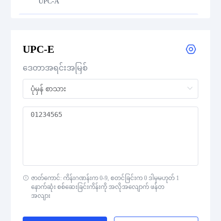
UPC-A
UPC-E
UPC-E
UPC Supplemental 2-Digit
ဒေတာအရင်းအမြစ်
UPC Supplemental 5-Digit
Postal Codes
ISBN Codes
GS1 DataBar
ဇာတ်ကောင်: ကိန်းဂဏန်းက 0-9, စတင်ခြင်းက 0 ဒါမှမဟုတ် 1
နောက်ဆုံး စစ်ဆေးခြင်းကိန်းကို အလိုအလျောက် ဖန်တ
အလျား
Medical Device Codes