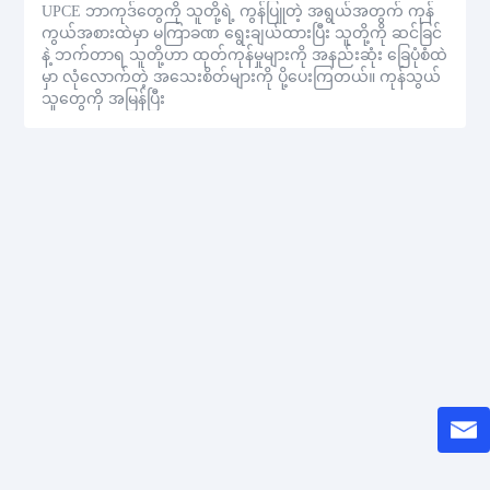
UPCE ဘာကုဒ်တွေကို သူတို့ရဲ့ ကွန်ပြူတဲ့ အရွယ်အတွက် ကုန်
ကွယ်အစားထဲမှာ မကြာခဏ ရွေးချယ်ထားပြီး သူတို့ကို ဆင်ခြင်
နဲ့ ဘက်တာရ သူတို့ဟာ ထုတ်ကုန်မှုများကို အနည်းဆုံး ခြေပုံစံထဲ
မှာ လုံလောက်တဲ့ အသေးစိတ်များကို ပို့ပေးကြတယ်။ ကုန်သွယ်
သူတွေကို အမြန်ပြီး