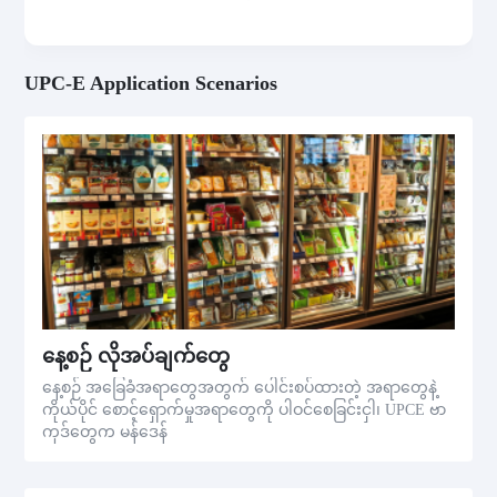
UPC-E Application Scenarios
နေ့စဉ် လိုအပ်ချက်တွေ
နေ့စဉ် အခြေခံအရာတွေအတွက် ပေါင်းစပ်ထားတဲ့ အရာတွေနဲ့
ကိုယ်ပိုင် စောင့်ရှောက်မှုအရာတွေကို ပါဝင်စေခြင်းငှါ၊ UPCE ဗာ
ကုဒ်တွေက မန်ဒေန်