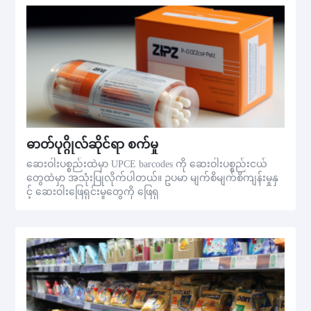
ဓာတ်ပုဂ္ဂိုလ်ဆိုင်ရာ စက်မှု
ဆေးဝါးပစ္စည်းထဲမှာ UPCE barcodes ကို ဆေးဝါးပစ္စည်းငယ်
တွေထဲမှာ အသုံးပြုလိုက်ပါတယ်။ ဥပမာ မျက်စိမျက်စိကျန်းမှုနှ
င့် ဆေးဝါးဖြေရှင်းမှုတွေကို ဖြေရှ