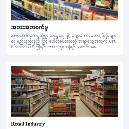
အစားအစာစက်မှု
အစားအစာစက်မှုထဲမှာ အထူးသဖြင့် ချောကောလတ်နဲ့ မီးခိုးများ
လို နည်းနည်းနည်းဖြင့် ပေါင်းစပ်ထားတဲ့ အရာတွေအတွက် UPC
E barcodes ကိုယူခြင်းဟာ အထူးသဖြင့် သတင်းအချ
Retail Industry