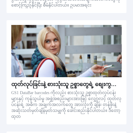
စောင့်ကြည့်နိုင်ပြီး စီမံနိုင်ပါတယ်။ ဥပမာအရင်း
ထုတ်လုပ်ခြင်းနဲ့ စားသုံးသူ ဥစ္စာတွေရဲ့ စျေးကွက်ခြင်း
GS1 DataBar barcodes ကိုလည်း စားသုံးသူ ဥစ္စာထုတ်လုပ်ငန်း
များနှင့် ကုန်သွယ်မှု အဖွဲ့အစည်းများအားဖြင့် လျှော့လင့် ထုတ်လု
ပ်ငန်းရဲ့ အဓိက အချက်အလက်တွေ အားလုံးကို ချိန်၊ တန်ဖိုးနဲ့
အဆုံးသတ်မှတ်ချိန်မှတ်သမျှကို ခေါင်းစည်းနိုင်ပါတယ်။ ဒီတော့
ထုတ