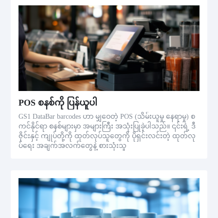
POS စနစ်ကို ပြန်ယူပါ
GS1 DataBar barcodes ဟာ မျှဝေတဲ့ POS (သိမ်းယူမှု နေရာမှု) စ
ကင်နိုင်ရာ စနစ်များမှာ အများကြီး အသုံးပြုခဲ့ပါသည်။ ၎င်းရဲ့ ဒီ
ဇိုင်းနှင့် ကျုပ်တို့ကို ထုတ်လုပ်သူတွေကို ပိုရှင်းလင်းတဲ့ ထုတ်လု
ပ်ရေး အချက်အလက်တွေနဲ့ စားသုံးသူ