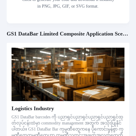
in PNG, JPG, GIF, or SVG format.
GS1 DataBar Limited Composite Application Scenarios
Logistics Industry
GS1 DataBar barcodes ကို ပညာရှင်ပညာရှင်ပညာရှင်ပညာရှင်ထု
တ်လုပ်ငန်းထဲမှာ commodity management အတွက် အသုံးပြုနိုင်
ပါတယ်။ GS1 DataBar Bar ကုမ္ပဏီတွေကနေ ပိုကောင်းမွန်စွာ ကု
မ္ပဏီတွေကုမ္ပဏီတွေဟာ ကုမ္ပဏီသတင်းအချက်အလက်တွေကို