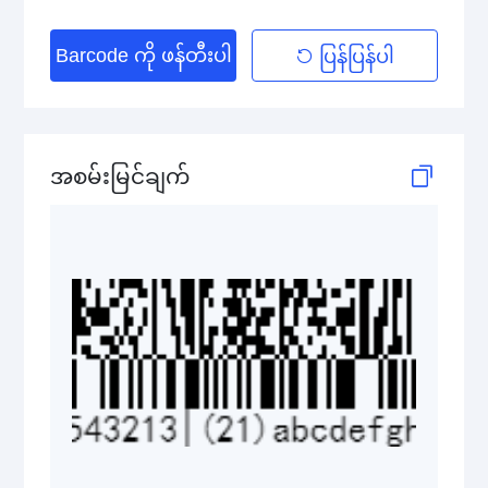
GS1 DataBar Stacked
Barcode ကို ဖန်တီးပါ
ပြန်ပြန်ပါ
GS1 DataBar Stacked Composite
GS1 DataBar Stacked Omnidirectional
GS1 DataBar Stacked Omnidirectional Composite
အစမ်းမြင်ချက်
GS1 DataBar Truncated
GS1 DataBar Truncated Composite
Medical Device Codes
2D Codes
GS1 2D Codes