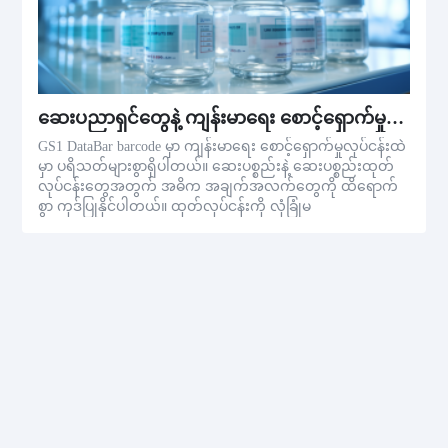
ဆေးပညာရှင်တွေနဲ့ ကျန်းမာရေး စောင့်ရှောက်မှုစီးပွားရေး
GS1 DataBar barcode မှာ ကျန်းမာရေး စောင့်ရှောက်မှုလုပ်ငန်းထဲ
မှာ ပရိသတ်များစွာရှိပါတယ်။ ဆေးပစ္စည်းနဲ့ ဆေးပစ္စည်းထုတ်
လုပ်ငန်းတွေအတွက် အဓိက အချက်အလက်တွေကို ထိရောက်
စွာ ကုဒ်ပြုနိုင်ပါတယ်။ ထုတ်လုပ်ငန်းကို လုံခြုံမ