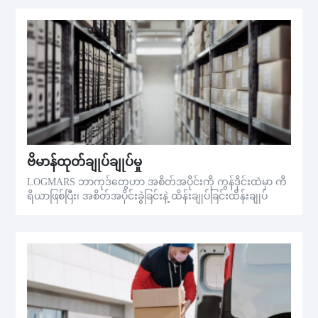
ဗိမာန်ထုတ်ချုပ်ချုပ်မှု
LOGMARS ဘာကုဒ်တွေဟာ အစိတ်အပိုင်းကို ကွန်ဒိုင်းထဲမှာ ကိ
ရိယာဖြစ်ပြီး၊ အစိတ်အပိုင်းခွဲခြင်းနဲ့ ထိန်းချုပ်ခြင်းထိန်းချုပ်