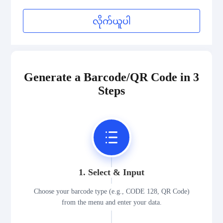
Medical Device Codes
လိုက်ယူပါ
2D Codes
GS1 2D Codes
Generate a Barcode/QR Code in 3
Steps
1. Select & Input
Choose your barcode type (e.g., CODE 128, QR Code)
from the menu and enter your data.