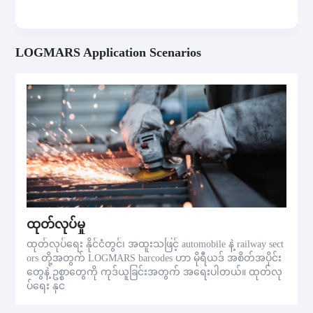
LOGMARS Application Scenarios
ထုတ်လုပ်မှု
ထုတ်လုပ်ရေး နိုင်ငံတွင်၊ အထူးသဖြင့် automobile နဲ့ railway sect
ors တို့အတွက် LOGMARS barcodes ဟာ မိုရီယဒ် အစိတ်အပိုင်း
တွေနဲ့ ဥစ္စာတွေကို ကုဒ်ယူခြင်းအတွက် အရေးပါတယ်။ ထုတ်လု
ပ်ရေး နှင