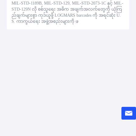
MIL-STD-1189B, MIL-STD-129, MIL-STD-2073-1C နှင့် MIL-
STD-129N လို စစ်သူရေး အဓိက အချက်အလက်တွေကို ယုံကြ
ည်ချက်များစွာ ကုဒ်ယူဖို့ LOGMARS barcodes ကို အရင်ဆုံး U.
S. ကာကွယ်ရေး အဖွဲ့အစည်းများကို ဖ