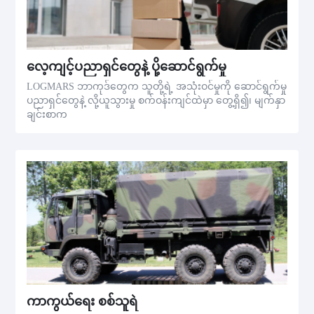
လေ့ကျင့်ပညာရှင်တွေနဲ့ ပို့ဆောင်ရွက်မှု
LOGMARS ဘာကုဒ်တွေက သူတို့ရဲ့ အသုံးဝင်မှုကို ဆောင်ရွက်မှု
ပညာရှင်တွေနဲ့ လို့ယူသွားမှု စက်ဝန်းကျင်ထဲမှာ တွေ့ရှိ၍၊ မျက်နှာ
ချင်းစာက
ကာကွယ်ရေး စစ်သူရဲ