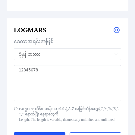
CODE 39
CODE 39 Extended
LOGMARS
CODE 39 Mod 43
ဒေတာအရင်းအမြစ်
CODE 93
Codabar
Interleaved 2 of 5
Standard 2 of 5
လက္ခဏာ: ကိန်းဂဏန်းတွေ 0-9 နဲ့ A-Z အဖြစ်ကိန်းတွေနဲ့ '/','+','%','$','-
',','.' နောက်ပြီး နေရာတွေကို
MSI Plessey (MSI Mod 10)
Length: The length is variable, theoretically unlimited and unlimited
Pharmacode