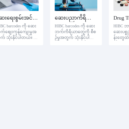
ဆေးရေးစွမ်းအင်အုပ်စိုးမှုကို
ဆေးပညာကိရိယာ စီစဉ်မှု
Drug Tr
BC barcodes ကို ဆေး
HIBC barcodes ကို ဆေး
HIBC ဘ
က်စျေးကုန်ကျေးမှုအ
ဘက်ကိရိယာတွေကို စီစ
ဆေးပစ္စ
က် သုံးနိုင်ပါတယ်။ HI
ဉ်မှုအတွက် သုံးနိုင်ပါတ
န်းတွေထဲ
C barcode ကို ဆေးရေး
ယ်။ HIBC ဘာကုဒ်တွေ
က်အလက်နဲ
ေးကွက်စာတမ်းပေါ်မှာ
ကို ဆေးရုံကိရိယာတွေ
ကာလတွေက
ံနှိပ်ခြင်းအားဖြင့် ဆေးရုံ
ပေါ်မှာ ပုံနှိပ်ခြင်းအားဖြင့်
ပိုကောင်
င့် ဆေးရေးအဖွဲ့အစည်း
ဆေးရုံတွေ၊ ဆေးရုံအဖွဲ့
ပစ္စည်းထ
ေကို စောင့်ရှောက်ပြီး
အစည်းတွေ ကိရိယာတွေ
ရဲ့ ကုန
စဉ်ပေးနိုင်သည်။
၊ ထုတ်လုပ်ရေး နေ့ရက်
တွေ၊ ရေလဘဝတွေ၊
ထောက