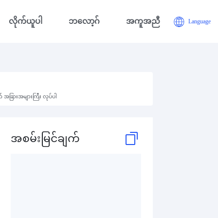
လိုက်ယူပါ
ဘလော့ဂ်
အကူအညီ
Language
က် အခြားအများကြီး လုပ်ပါ
အစမ်းမြင်ချက်