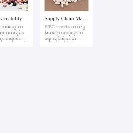
aceability
Supply Chain Management
ာကုဒ်တွေဟာ
HIBC barcodes ဟာ ကျ
ည်းထုတ်လုပ်င
န်းမာရေး စောင့်ရှောက်
မှာ စာရင်းအချ
ရေး လုပ်ငန်းထဲမှာ လျှော့
့ ဆုံးရှုံးချက်
လင့်ချက်ချက်တွေကို
ို ကုဒ်ယူပြီး
ကျန်းမာရေး စီမံမ HIBC
းမွန်စေပြီး ဆေး
barcodes ကို သုံးပြီးတော့
ုတ်လုပ်ငန်းတွေ
ကျန်းမာရေး စောင့်ရှော
က်မှု အဖွဲ့အစည်းတွေနဲ့
ထုတ်လုပ်သူတွေဟာ ထု
တ်လုပ်မှုတွေကို ပိုထိရော
က်စွာ စောင့်ရှော