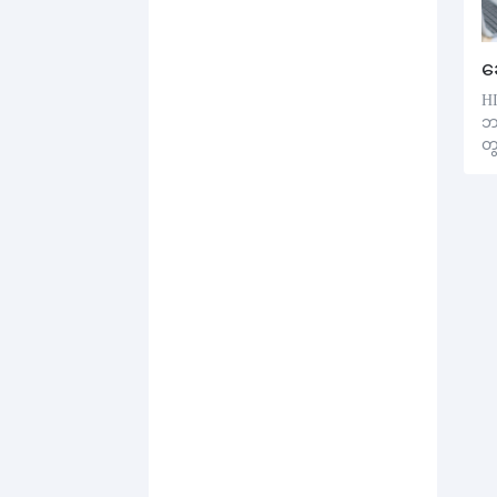
HI
ဘ
တွ
B
စျ
ပု
နှ
တွ
စီ