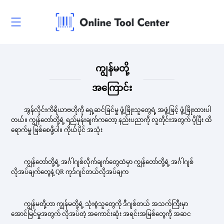
ကျွန်မတို့
အကြောင်း
အွန်လိုင်းကိရိယာဗဟိုကို ရှေ့ဆင်ခြင်မှု ဖွံ့ဖြိုးသူတွေရဲ့ အဖွဲ့ဖြင့် ဖွံ့ဖြိုးထားပါ
တယ်။ ကျွန်တော်တို့ရဲ့ ရည်မှန်းချက်ကတော့ နည်းပညာကို လူတိုင်းအတွက် ပိုပြီး ထိ
ရောက်မှု ဖြစ်စေဖို့ပါ။ ကိုယ်ပိုင် အသုံး
ကျွန်တော်တို့ရဲ့ အင်္ဂါဂျစ်လိုက်ချက်တွေထဲမှာ ကျွန်တော်တို့ရဲ့ အင်္ဂါဂျစ်
လိုအပ်ချက်တွေနဲ့ QR ကုဒ်ဂျင်တယ်လိုအပ်ချက
ကျွန်မတို့ဟာ ကျွန်မတို့ရဲ့ သုံးစွဲသူတွေကို ဒီဂျစ်တယ် အသက်ကြီးမှာ
အောင်မြင်မှုအတွက် လိုအပ်တဲ့ အကောင်းဆုံး အရင်းအမြစ်တွေကို အဆင