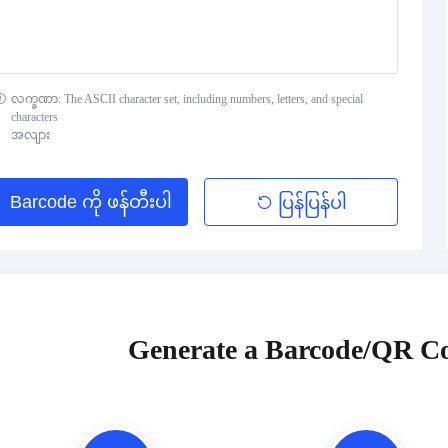
လက္ခဏာ: The ASCII character set, including numbers, letters, and special
characters
အလျား
Barcode ကို ဖန်တီးပါ
ပြန်ပြန်ပါ
Generate a Barcode/QR Co