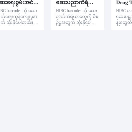
ဆေးရေးစွမ်းအင်အုပ်စိုးမှုကို
ဆေးပညာကိရိယာ စီစဉ်မှု
Drug T
BC barcodes ကို ဆေး
HIBC barcodes ကို ဆေး
HIBC ဘ
က်စျေးကုန်ကျေးမှုအ
ဘက်ကိရိယာတွေကို စီစ
ဆေးပစ္စ
က် သုံးနိုင်ပါတယ်။ HI
ဉ်မှုအတွက် သုံးနိုင်ပါတ
န်းတွေထဲ
C barcode ကို ဆေးရေး
ယ်။ HIBC ဘာကုဒ်တွေ
က်အလက်နဲ
ေးကွက်စာတမ်းပေါ်မှာ
ကို ဆေးရုံကိရိယာတွေ
ကာလတွေက
ံနှိပ်ခြင်းအားဖြင့် ဆေးရုံ
ပေါ်မှာ ပုံနှိပ်ခြင်းအားဖြင့်
ပိုကောင်
င့် ဆေးရေးအဖွဲ့အစည်း
ဆေးရုံတွေ၊ ဆေးရုံအဖွဲ့
ပစ္စည်းထ
ေကို စောင့်ရှောက်ပြီး
အစည်းတွေ ကိရိယာတွေ
ရဲ့ ကုန
စဉ်ပေးနိုင်သည်။
၊ ထုတ်လုပ်ရေး နေ့ရက်
တွေ၊ ရေလဘဝတွေ၊
ထောက