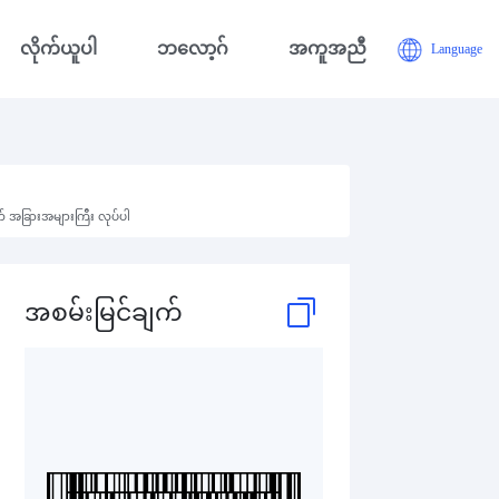
လိုက်ယူပါ
ဘလော့ဂ်
အကူအညီ
Language
က် အခြားအများကြီး လုပ်ပါ
အစမ်းမြင်ချက်