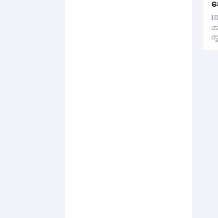
HI
ဘ
တွ
B
စျ
ပု
နှ
တွ
စီ