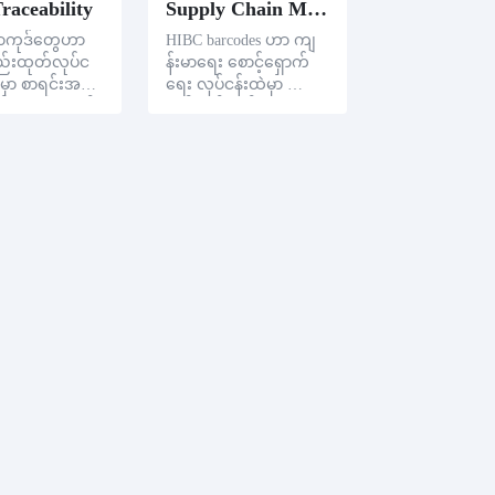
raceability
Supply Chain Management
ာကုဒ်တွေဟာ
HIBC barcodes ဟာ ကျ
ည်းထုတ်လုပ်င
န်းမာရေး စောင့်ရှောက်
မှာ စာရင်းအချ
ရေး လုပ်ငန်းထဲမှာ လျှော့
့ ဆုံးရှုံးချက်
လင့်ချက်ချက်တွေကို
ို ကုဒ်ယူပြီး
ကျန်းမာရေး စီမံမ HIBC
းမွန်စေပြီး ဆေး
barcodes ကို သုံးပြီးတော့
ုတ်လုပ်ငန်းတွေ
ကျန်းမာရေး စောင့်ရှော
က်မှု အဖွဲ့အစည်းတွေနဲ့
ထုတ်လုပ်သူတွေဟာ ထု
တ်လုပ်မှုတွေကို ပိုထိရော
က်စွာ စောင့်ရှော