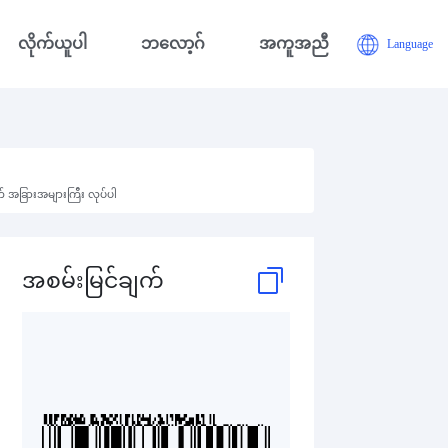
လိုက်ယူပါ
ဘလော့ဂ်
အကူအညီ
Language
က် အခြားအများကြီး လုပ်ပါ
အစမ်းမြင်ချက်