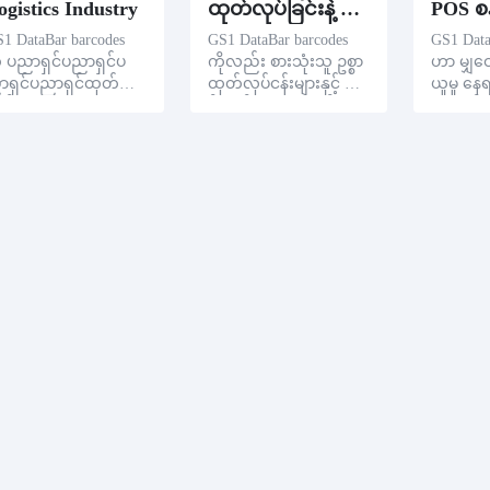
ogistics Industry
ထုတ်လုပ်ခြင်းနဲ့ စားသုံးသူ ဥစ္စာတွေရဲ့ စျေးကွက်ခြင်း
1 DataBar barcodes
GS1 DataBar barcodes
GS1 Data
ု ပညာရှင်ပညာရှင်ပ
ကိုလည်း စားသုံးသူ ဥစ္စာ
ဟာ မျှဝေ
ာရှင်ပညာရှင်ထုတ်လု
ထုတ်လုပ်ငန်းများနှင့် ကု
ယူမှု နေရ
ငန်းထဲမှာ commodity m
န်သွယ်မှု အဖွဲ့အစည်းများ
ရာ စနစ်မ
nagement အတွက် အ
အားဖြင့် လျှော့လင့် ထုတ်
ကြီး အသု
ံးပြုနိုင်ပါတယ်။ GS1
လုပ်ငန်းရဲ့ အဓိက အချ
၎င်းရဲ့ ဒီဇ
taBar Bar ကုမ္ပဏီတွေ
က်အလက်တွေ အားလုံး
ကို ထုတ်
ေ ပိုကောင်းမွန်စွာ ကု
ကို ချိန်၊ တန်ဖိုးနဲ့ အဆုံး
ရှင်းလင်
္ပဏီတွေကုမ္ပဏီတွေဟာ
သတ်မှတ်ချိန်မှတ်သမျှ
ရေး အခ
ုမ္ပဏီသတင်းအချက်
ကို ခေါင်းစည်းနိုင်ပါတ
နဲ့ စားသုံ
လက်တွေကို စောင့်ကြ
ယ်။ ဒီတော့ ထုတ
်နိုင်ပြီး စီမံနိုင်ပါတယ်။
ပမာအရင်း