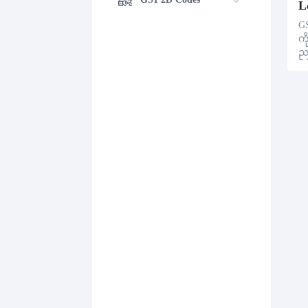
L
GS
ကိ
ည
ပ်
a
သု
Da
ကန
မ
က
အ
ည့
ဥ