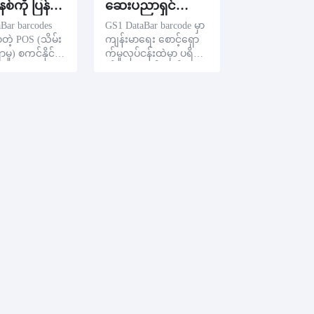
POS စနစ်ကို ပြန်ယူပါ
ဆေးပညာရှင်တွေနဲ့ ကျန်းမာရေး စောင့်ရှောက်မှုစီးပွားရေး
Bar barcodes
GS1 DataBar barcode မှာ
တဲ့ POS (သိမ်း
ကျန်းမာရေး စောင့်ရှော
ာမှု) စကင်နိုင်
က်မှုလုပ်ငန်းထဲမှာ ပရိသ
ျားမှာ အများ
တ်များစွာရှိပါတယ်။
ံးပြုခဲ့ပါသည်။
ဆေးပစ္စည်းနဲ့ ဆေးပစ္စ
ိုင်းနှင့် ကျုပ်တို့
ည်းထုတ်လုပ်ငန်းတွေအ
လုပ်သူတွေကို ပို
တွက် အဓိက အချက်အ
းတဲ့ ထုတ်လုပ်
လက်တွေကို ထိရောက်
ျက်အလက်တွေ
စွာ ကုဒ်ပြုနိုင်ပါတယ်။
းသူ
ထုတ်လုပ်ငန်းကို လုံခြုံမ