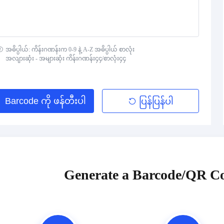
အဓိပ္ပါယ်: ကိန်းဂဏန်းက 0-9 နဲ့ A-Z အဓိပ္ပါယ် စာလုံး
အလျားဆုံး - အများဆုံး ကိန်းဂဏန်း၄၄/စာလုံး၄၄
Barcode ကို ဖန်တီးပါ
ပြန်ပြန်ပါ
Generate a Barcode/QR Co