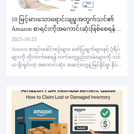
10 မြင့်မားသောရောင်းချမှုအတွက်သင်၏
Amazon စာရင်းကိုအကောင်းဆုံးဖြစ်စေရန်
သက်သေပြထားသောအကြံပေးချက်
2025-10-23
Amazon စာရင်းခေါင်းစဉ်များ၊ ဖော်ပြချက်များနှင့် ပုံရိပ်
များကို တိုးတက်စေရန် လက်တွေ့နည်းလမ်းများကို သင်
ယ ရိုးရှင်းတဲ့ အကောင်းဆုံး အဆင့်တွေနဲ့ မြင်နိုင်မှု၊ နှိပ်မှု
နဲ့ ပြောင်းလဲမှုတွေကို တိုးမြှင့်ပါ။