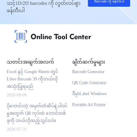
Barcode ကို ဖန်တီးပါ
သင့်1D/2D barcodes ကို လွတ်လပ်စွာ
ဖန်တီးပါ
သတင်းအချက်အလက်
ချိတ်ဆက်မှုများ
Excel နှင့် Google Sheets တွင်
Barcode Generator
Libre Barcode 39 ကိုဘယ်လို
QR Code Generator
အသုံးပြုရမည်
ဒီမှာLabel Windows
2026-08-06
Portable A4 Printer
ပိုကောင်းတဲ့ အမှတ်တံဆိပ်နဲ့ ပါဝင်
မှုအတွက် QR ကုဒ်ထဲ ဘောင်တစ်
ခုကို ဘယ်လိုထည့်သွင်းလဲ။
2026-07-31