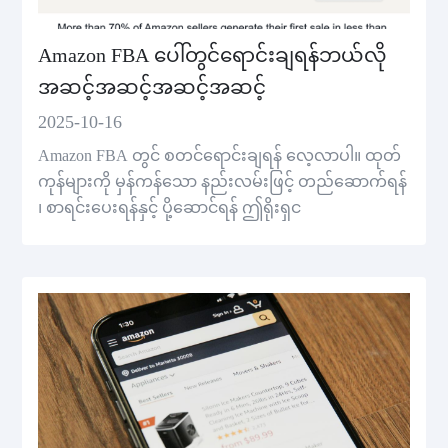
Amazon FBA ပေါ်တွင်ရောင်းချရန်ဘယ်လို
အဆင့်အဆင့်အဆင့်အဆင့်
2025-10-16
Amazon FBA တွင် စတင်ရောင်းချရန် လေ့လာပါ။ ထုတ်
ကုန်များကို မှန်ကန်သော နည်းလမ်းဖြင့် တည်ဆောက်ရန်
၊ စာရင်းပေးရန်နှင့် ပို့ဆောင်ရန် ဤရိုးရှင