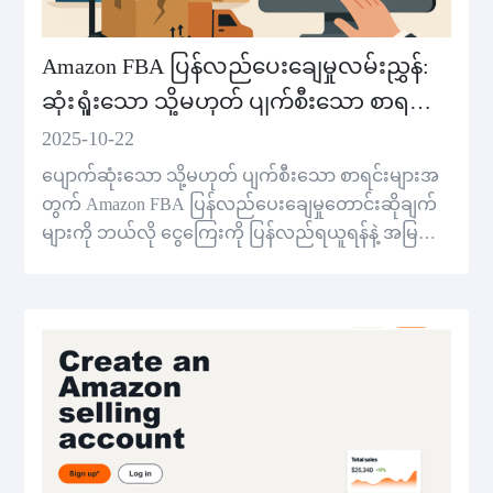
Amazon FBA ပြန်လည်ပေးချေမှုလမ်းညွှန်:
ဆုံးရှုံးသော သို့မဟုတ် ပျက်စီးသော စာရင်း
များကို ဘယ်လိုတောင်းဆိုရမည
2025-10-22
ပျောက်ဆုံးသော သို့မဟုတ် ပျက်စီးသော စာရင်းများအ
တွက် Amazon FBA ပြန်လည်ပေးချေမှုတောင်းဆိုချက်
များကို ဘယ်လို ငွေကြေးကို ပြန်လည်ရယူရန်နဲ့ အမြတ်
ကို ကာကွယ်ရန် အဆင့်တစ်ဆင့် ညွှန်ကြားချက်တွေကို
လိုက်နာ