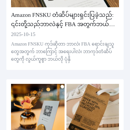
Amazon FNSKU တံဆိပ်များရှင်းပြခဲ့သည်:
၎င်းတို့သည်ဘာလဲနှင့် FBA အတွက်ဘယ်လို
ပုံနှိပ်ရမည်
2025-10-15
Amazon FNSKU ကုဒ်ဆိုတာ ဘာလဲ၊ FBA ရောင်းချသူ
တွေအတွက် ဘာကြောင့် အရေးပါလဲ၊ ဘာကုဒ်တံဆိပ်
တွေကို လွယ်ကူစွာ ဘယ်လို ပုံနှိ