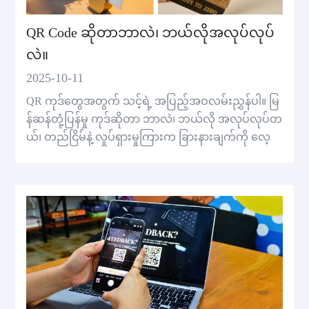
QR Code ဆိုတာဘာလဲ၊ ဘယ်လိုအလုပ်လုပ်
လဲ။
2025-10-11
QR ကုဒ်တွေအတွက် သင့်ရဲ့ အပြည့်အဝလမ်းညွှန်ပါ။ မြ
န်ဆန်တုံ့ပြန်မှု ကုဒ်ဆိုတာ ဘာလဲ၊ ဘယ်လို အလုပ်လုပ်တ
ယ်၊ တည်ငြိမ်နဲ့ လှုပ်ရှားမှုကြားက ခြားနားချက်ကို လေ့