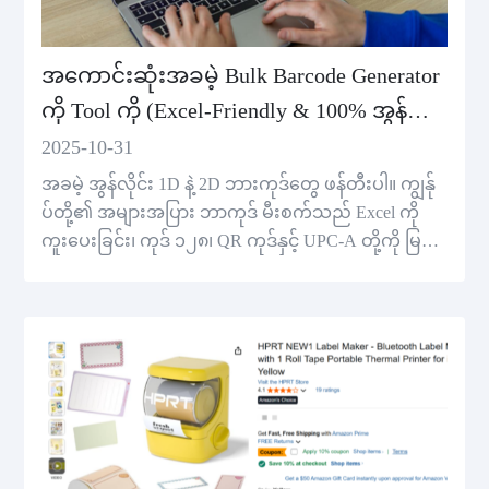
အကောင်းဆုံးအခမဲ့ Bulk Barcode Generator
ကို Tool ကို (Excel-Friendly & 100% အွန်
လိုင်း)
2025-10-31
အခမဲ့ အွန်လိုင်း 1D နဲ့ 2D ဘားကုဒ်တွေ ဖန်တီးပါ။ ကျွန်ု
ပ်တို့၏ အများအပြား ဘာကုဒ် မီးစက်သည် Excel ကို
ကူးပေးခြင်း၊ ကုဒ် ၁၂၈၊ QR ကုဒ်နှင့် UPC-A တို့ကို မြန်
ဆန်စွာ၊ စိတ်ကြိုက