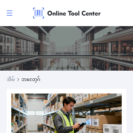
အိမ်
ဘလော့ဂ်