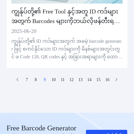
ကျွန်ုပ်တို့၏ Free Tool နှင့်အတူ ID ကဒ်များ
အတွက် Barcodes များကိုဘယ်လိုဖန်တီးရ
မည်
2025-06-20
ကျွန်ုပ်တို့၏ ID ကဒ်များအတွက် အခမဲ့ barcode generato
r ဖြင့် စကင်နိုင်သော ID ကဒ်များကို မိနစ်များအတွင်းတွ
င် ဖ Code 128, QR codes နှင့် အခြားအရာများကို ထော
က်ပံ့သည်။ ဒီဇိုင်းကျွမ်းကျင်မှုမလိုအပ်ပါ။
7
8
9
10
11
12
13
14
15
16
Free Barcode Generator