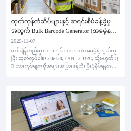
ထုတ်ကုန်တံဆိပ်များနှင့် စာရင်းစီမံခန့်ခွဲမှု
အတွက် Bulk Barcode Generator (အခမဲ့နှင့်
လွယ်ကူသော)
2025-11-07
တစ်ချိန်တည်းမှာ ဘားကုဒ် ၁၀၀ အထိ အခမဲ့နဲ့ လွယ်ကူ
ပြီး ထုတ်လုပ်ပါ။ Code128, EAN-13, UPC, သို့မဟုတ် Q
R ဘားကုဒ်များကိုအများအပြားဖန်တီးပြီးပုံနှိပ်ရန်အသ
င့်ရှိသော ZIP ဖိုင်ကိုဒေါင်းလုပ်လုပ်ပါ။