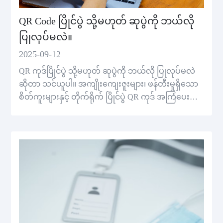
QR Code ပြိုင်ပွဲ သို့မဟုတ် ဆုပွဲကို ဘယ်လို
ပြုလုပ်မလဲ။
2025-09-12
QR ကုဒ်ပြိုင်ပွဲ သို့မဟုတ် ဆုပွဲကို ဘယ်လို ပြုလုပ်မလဲ
ဆိုတာ သင်ယူပါ။ အကျိုးကျေးဇူးများ၊ ဖန်တီးမှုရှိသော
စိတ်ကူးများနှင့် တိုက်ရိုက် ပြိုင်ပွဲ QR ကုဒ် အကြံပေးချ
က်မ