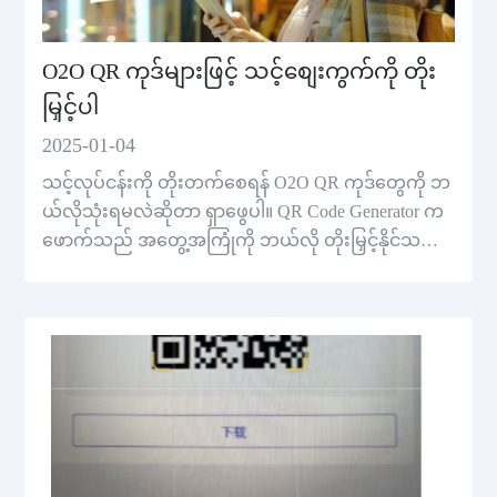
O2O QR ကုဒ်များဖြင့် သင့်စျေးကွက်ကို တိုး
မြှင့်ပါ
2025-01-04
သင့်လုပ်ငန်းကို တိုးတက်စေရန် O2O QR ကုဒ်တွေကို ဘ
ယ်လိုသုံးရမလဲဆိုတာ ရှာဖွေပါ။ QR Code Generator က
ဖောက်သည် အတွေ့အကြုံကို ဘယ်လို တိုးမြှင့်နိုင်သလဲ၊
ဒေတာကို ခြေရာခံနိုင်သလဲ၊ ပြောင်းလဲမှုတွေကို ဘယ