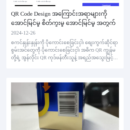
QR Code Design အကြောင်းအရာများကို
အောင်မြင်မှု စိတ်ကူးမှု အောင်မြင်မှု အတွက်
2024-12-26
စကင်နှုန်းနှုန်းကို ပိုကောင်းစေခြင်းငှါ၊ စျေးကွက်ဆိုင်ရာ
စွမ်းအင်တွေကို ပိုကောင်းစေခြင်းငှါ၊ အဓိက QR ကျွန်မ
တို့ရဲ့ အွန်လိုင်း QR ကုဒ်ဖန်တီးသူနဲ့ အရည်အသွေးမြင့်တဲ့
QR ကုဒ်တွေကို ဖန်တီးပါ။