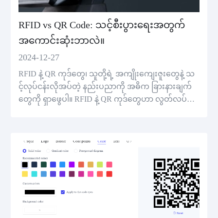
RFID vs QR Code: သင့်စီးပွားရေးအတွက်
အကောင်းဆုံးဘာလဲ။
2024-12-27
RFID နဲ့ QR ကုဒ်တွေ၊ သူတို့ရဲ့ အကျိုးကျေးဇူးတွေနဲ့ သ
င့်လုပ်ငန်းလိုအပ်တဲ့ နည်းပညာကို အဓိက ခြားနားချက်
တွေကို ရှာဖွေပါ။ RFID နဲ့ QR ကုဒ်တွေဟာ လွတ်လပ်တဲ့
အွန်လိုင်း QR ကုဒ် ထုတ်လုပ်သူနဲ့ စျေးကွက်တွေကို ဘ
ယ်လိုပြုလဲဆိုတာကို သင်ယူပါ။