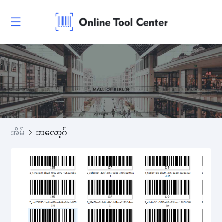
အိမ်
ဘလော့ဂ်