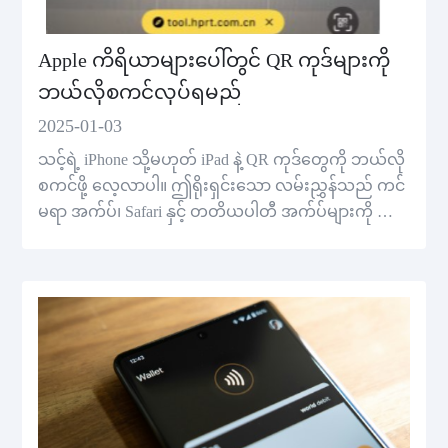
Apple ကိရိယာများပေါ်တွင် QR ကုဒ်များကို
ဘယ်လိုစကင်လုပ်ရမည်
2025-01-03
သင့်ရဲ့ iPhone သို့မဟုတ် iPad နဲ့ QR ကုဒ်တွေကို ဘယ်လို
စကင်ဖို့ လေ့လာပါ။ ဤရိုးရှင်းသော လမ်းညွှန်သည် ကင်
မရာ အက်ပ်၊ Safari နှင့် တတိယပါတီ အက်ပ်များကို ချော
မွေ့စွာ စကင်ခြင်းအတွက် အသ