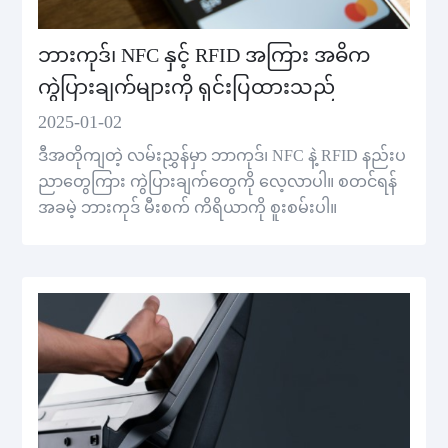
ဘားကုဒ်၊ NFC နှင့် RFID အကြား အဓိက
ကွဲပြားချက်များကို ရှင်းပြထားသည်
2025-01-02
ဒီအတိုကျတဲ့ လမ်းညွှန်မှာ ဘာကုဒ်၊ NFC နဲ့ RFID နည်းပ
ညာတွေကြား ကွဲပြားချက်တွေကို လေ့လာပါ။ စတင်ရန်
အခမဲ့ ဘားကုဒ် မီးစက် ကိရိယာကို စူးစမ်းပါ။