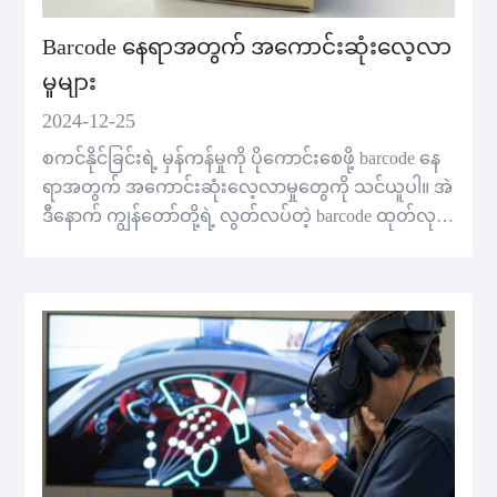
Barcode နေရာအတွက် အကောင်းဆုံးလေ့လာ
မှုများ
2024-12-25
စကင်နိုင်ခြင်းရဲ့ မှန်ကန်မှုကို ပိုကောင်းစေဖို့ barcode နေ
ရာအတွက် အကောင်းဆုံးလေ့လာမှုတွေကို သင်ယူပါ။ အဲ
ဒီနောက် ကျွန်တော်တို့ရဲ့ လွတ်လပ်တဲ့ barcode ထုတ်လုပ်
သူကို မြင့်မြင့်တဲ့ barcodes ဖန်တီးဖို့ သုံးပါ။