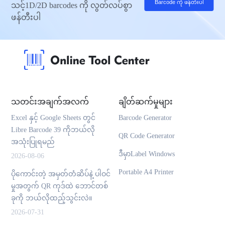
Barcode ကို ဖန်တီးပါ
သင့်1D/2D barcodes ကို လွတ်လပ်စွာ
ဖန်တီးပါ
သတင်းအချက်အလက်
ချိတ်ဆက်မှုများ
Excel နှင့် Google Sheets တွင်
Barcode Generator
Libre Barcode 39 ကိုဘယ်လို
QR Code Generator
အသုံးပြုရမည်
ဒီမှာLabel Windows
2026-08-06
Portable A4 Printer
ပိုကောင်းတဲ့ အမှတ်တံဆိပ်နဲ့ ပါဝင်
မှုအတွက် QR ကုဒ်ထဲ ဘောင်တစ်
ခုကို ဘယ်လိုထည့်သွင်းလဲ။
2026-07-31