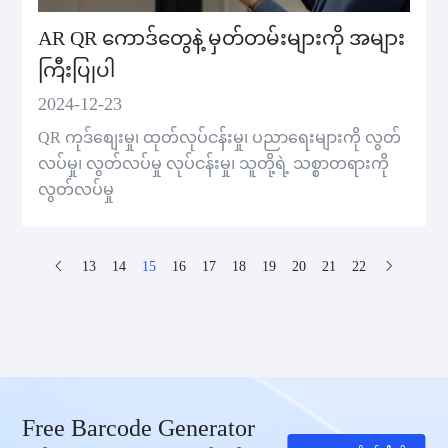
AR QR ကောဒ်တွေနဲ့ မှတ်တမ်းများကို အများ
ကြီးပြုပါ
2024-12-23
QR ကုဒ်စျေးမှု၊ ထုတ်လုပ်ငန်းမှု၊ ပညာရေးများကို လွတ်
လပ်မှု၊ လွတ်လပ်မှု လုပ်ငန်းမှု၊ သူတို့ရဲ့ သစ္စာတရားကို
လွတ်လပ်မှု
13
14
15
16
17
18
19
20
21
22
Free Barcode Generator