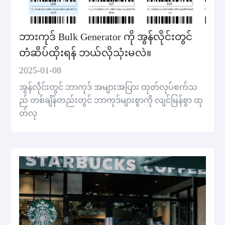
ဘားကုဒ် Bulk Generator ကို အွန်လိုင်းတွင်
တံဆိပ်ထိုးရန် ဘယ်လိုသုံးမလဲ။
2025-01-08
အွန်လိုင်းတွင် ဘာကုဒ် အများအပြား ထုတ်လုပ်စက်သ
ည် တစ်ချိန်တည်းတွင် ဘာကုဒ်များစွာကို လျင်မြန်စွာ ထု
တ်လု