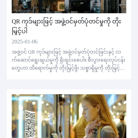
QR ကုဒ်များဖြင့် အဖွဲ့ဝင်မှတ်ပုံတင်မှုကို တိုး
မြှင့်ပါ
2025-01-06
အဖွဲ့ဝင် QR ကုဒ်များဖြင့် အဖွဲ့ဝင်မှတ်ပုံတင်ခြင်းနှင့် လ
က်ဆောင်ရွေးချယ်မှုကို ရိုးရှင်းစေပါ။ စီးပွားရေးလုပ်ငန်း
တွေဟာ ထိရောက်မှုကို တိုးမြှင့်ဖို့၊ သစ္စာရှိမှုကို တိုးမြှင့်ဖို့၊
ကျွန်တော်တို့ရဲ့ QR Code Generator ကို အခမဲ့ စမ်းသ