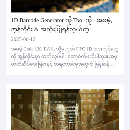
1D Barcode Generator ကို Tool ကို - အခမဲ့,
အွန်လိုင်း & အသုံးပြုရန်လွယ်ကူ
2025-06-12
အခမဲ့ Code 128, EAN, သို့မဟုတ် UPC 1D ဘားကုဒ်တွေ
ကို အွန်လိုင်းမှာ ထုတ်လုပ်ပါ။ ဆော့ဝဲလ်မလိုပါဘူး။ အမှ
တ်တံဆိပ်ပေးခြင်းနှင့် စာရင်းတင်မှုအတွက် မြန်ဆန်ပြီး
လွယ်ကူသော 1D ဘားကုဒ် မီးစက်။