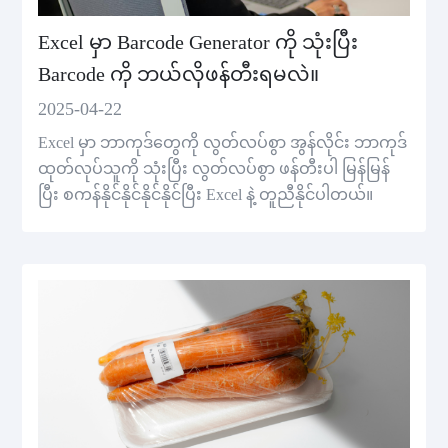
Excel မှာ Barcode Generator ကို သုံးပြီး
Barcode ကို ဘယ်လိုဖန်တီးရမလဲ။
2025-04-22
Excel မှာ ဘာကုဒ်တွေကို လွတ်လပ်စွာ အွန်လိုင်း ဘာကုဒ်
ထုတ်လုပ်သူကို သုံးပြီး လွတ်လပ်စွာ ဖန်တီးပါ မြန်မြန်
ပြီး စကန်နိုင်နိုင်နိုင်နိုင်ပြီး Excel နဲ့ တူညီနိုင်ပါတယ်။