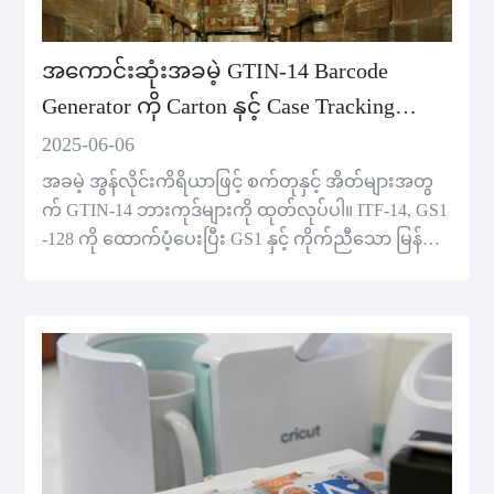
အကောင်းဆုံးအခမဲ့ GTIN-14 Barcode
Generator ကို Carton နှင့် Case Tracking
အတွက်
2025-06-06
အခမဲ့ အွန်လိုင်းကိရိယာဖြင့် စက်တုနှင့် အိတ်များအတွ
က် GTIN-14 ဘားကုဒ်များကို ထုတ်လုပ်ပါ။ ITF-14, GS1
-128 ကို ထောက်ပံ့ပေးပြီး GS1 နှင့် ကိုက်ညီသော မြန်ဆ
န်သော ခြေရာခံမှုကို အာမခံရန် ကူညီပေးသည်။