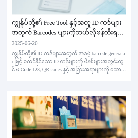
ကျွန်ုပ်တို့၏ Free Tool နှင့်အတူ ID ကဒ်များ
အတွက် Barcodes များကိုဘယ်လိုဖန်တီးရ
မည်
2025-06-20
ကျွန်ုပ်တို့၏ ID ကဒ်များအတွက် အခမဲ့ barcode generato
r ဖြင့် စကင်နိုင်သော ID ကဒ်များကို မိနစ်များအတွင်းတွ
င် ဖ Code 128, QR codes နှင့် အခြားအရာများကို ထော
က်ပံ့သည်။ ဒီဇိုင်းကျွမ်းကျင်မှုမလိုအပ်ပါ။