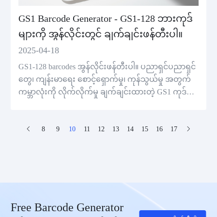
GS1 Barcode Generator - GS1-128 ဘားကုဒ်
များကို အွန်လိုင်းတွင် ချက်ချင်းဖန်တီးပါ။
2025-04-18
GS1-128 barcodes အွန်လိုင်းဖန်တီးပါ။ ပညာရှင်ပညာရှင်
တွေ၊ ကျန်းမာရေး စောင့်ရှောက်မှု၊ ကုန်သွယ်မှု အတွက်
ကမ္ဘာလုံးကို လိုက်လိုက်မှု ချက်ချင်းထားတဲ့ GS1 ကုဒ်
တွေကို ဖန်တီးပါ။
8
9
10
11
12
13
14
15
16
17
Free Barcode Generator