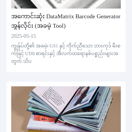
အကောင်းဆုံး DataMatrix Barcode Generator
အွန်လိုင်း (အခမဲ့ Tool)
2025-05-15
ကျွန်ုပ်တို့၏ အခမဲ့၊ GS1 နှင့် ကိုက်ညီသော ဘားကုဒ် မီးစ
က်ဖြင့် UDI၊ စာရင်းနှင့် အီလက်ထရောနစ်ပစ္စည်းများအ
တွက် သိပ