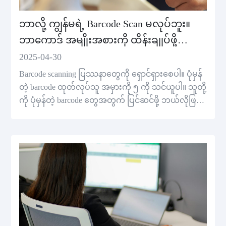
ဘာလို့ ကျွန်မရဲ့ Barcode Scan မလုပ်ဘူး။
ဘာကောဒ် အမျိုးအစားကို ထိန်းချုပ်ဖို့
လွတ်လပ်မှု ၅
2025-04-30
Barcode scanning ပြဿနာတွေကို ရှောင်ရှားစေပါ။ ပုံမှန်
တဲ့ barcode ထုတ်လုပ်သူ အမှားကို ၅ ကို သင်ယူပါ။ သူတို့
ကို ပုံမှန်တဲ့ barcode တွေအတွက် ပြင်ဆင်ဖို့ ဘယ်လိုဖြစ်
ရမယ်