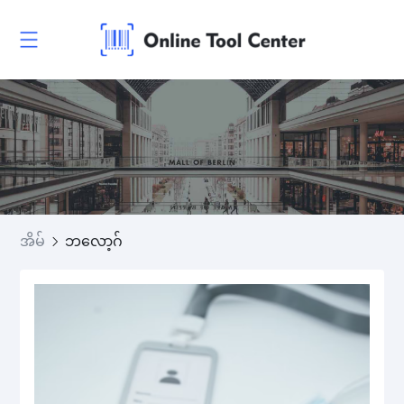
အိမ်
ဘလော့ဂ်