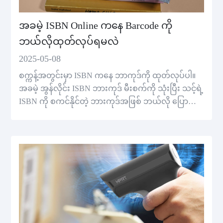
အခမဲ့ ISBN Online ကနေ Barcode ကို
ဘယ်လိုထုတ်လုပ်ရမလဲ
2025-05-08
စက္ကန့်အတွင်းမှာ ISBN ကနေ ဘာကုဒ်ကို ထုတ်လုပ်ပါ။
အခမဲ့ အွန်လိုင်း ISBN ဘားကုဒ် မီးစက်ကို သုံးပြီး သင့်ရဲ့
ISBN ကို စကင်နိုင်တဲ့ ဘားကုဒ်အဖြစ် ဘယ်လို ပြောင်း
လဲရမလဲဆ