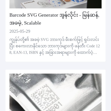
Barcode SVG Generator အွန်လိုင်း - မြန်ဆန်,
အခမဲ့, Scalable
2025-05-29
ကျွန်ုပ်တို့၏ အခမဲ့ SVG ဘားကုဒ် မီးစက်ဖြင့် ရှင်းလင်း
ပြီး စကေးလာနိုင်သော ဘားကုဒ်များကို ဖန်တီး Code 12
8, EAN-13, ISBN နှင့် အခြားအရာများကို ထောက်ပံ့သ
ည်။