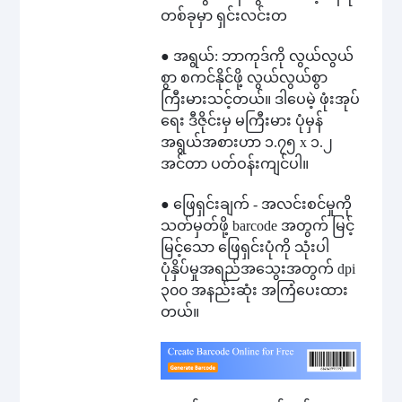
တစ်ခုမှာ ရှင်းလင်းတ
● အရွယ်: ဘာကုဒ်ကို လွယ်လွယ်
စွာ စကင်နိုင်ဖို့ လွယ်လွယ်စွာ
ကြီးမားသင့်တယ်။ ဒါပေမဲ့ ဖုံးအုပ်
ရေး ဒီဇိုင်းမှ မကြီးမား ပုံမှန်
အရွယ်အစားဟာ ၁.၇၅ x ၁.၂
အင်တာ ပတ်ဝန်းကျင်ပါ။
● ဖြေရှင်းချက် - အလင်းစင်မှုကို
သတ်မှတ်ဖို့ barcode အတွက် မြင့်
မြင့်သော ဖြေရှင်းပုံကို သုံးပါ
ပုံနှိပ်မှုအရည်အသွေးအတွက် dpi
၃၀၀ အနည်းဆုံး အကြံပေးထား
တယ်။