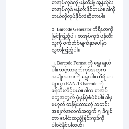
စာအုပ်ကုဒ်ကို ဖန်တီးဖို့ အွန်လိုင်း
စာအုပ်ကုဒ် ဖန်တီးနိုင်တယ်။ ဒါကို
ဘယ်လိုလုပ်နိုင်လဲဆိုတာပါ။
၁. Barcode Generator ကိရိယာကို
မြင်ကြည့်ပါ။ စာအုပ်ကုဒ် ဖန်တီး
သူကို ဝက်ဘ်စ်မျက်နှာပေါ်မှာ
လွှတ်ကြည့်ပါ။
၂. Barcode Format ကို ရွေးချယ်
ပါ။ သင့်ဘာရွက်ကုဒ်အတွက်
အမျိုးအစားကို ရွေးပါ။ ကိရိယာ
များစွာ EAN-13 barcode ကို
ဖန်တီးလိမ့်မယ်။ ဒါက စာအုပ်
တွေအတွက် ပုံမှန်ပုံစံပုံစံပါ။ ဒါမှ
မဟုတ် တန်ဖိုးထားတဲ့ သတင်း
အချက်အလက်အတွက် ၅-ဒီဂျစ်
တာ ပေါင်းထည့်ခြင်းကုဒ်ကို
ပါဝင်နိုင်ပါတယ်။