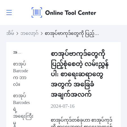
အိမ်
ဘလော့ဂ်
စာအုပ်ဗာကုဒ်တွေကို ပြည့်စုံစေတဲ့ လမ်းညွှန်ပါ: စာရေးဆရာတွေအတွက် အခြေခံအချက်အလက်
အကြောင်းအရာများ
စာအုပ်ဗာကုဒ်တွေကို
ပြည့်စုံစေတဲ့ လမ်းညွှန်
စာအုပ်
Barcode
ပါ: စာရေးဆရာတွေ
က ဘာ
အတွက် အခြေခံ
လဲ။
အချက်အလက်
စာအုပ်
Barcodes
2024-07-16
ရဲ့
အရေးကြီး
စာအုပ်ကုဒ်တစ်ခုဟာ စာအုပ်ကုဒ်
မှု
ကို စာရေးဆရာနဲ့ စာရေးဆရာနှစ်