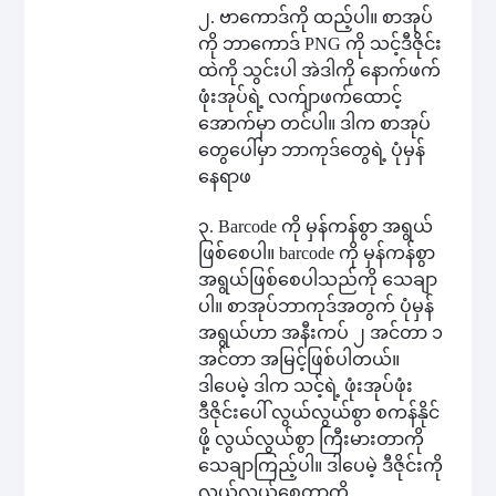
၂. ဗာကောဒ်ကို ထည့်ပါ။ စာအုပ်
ကို ဘာကောဒ် PNG ကို သင့်ဒီဇိုင်း
ထဲကို သွင်းပါ အဲဒါကို နောက်ဖက်
ဖုံးအုပ်ရဲ့ လက်ျာဖက်ထောင့်
အောက်မှာ တင်ပါ။ ဒါက စာအုပ်
တွေပေါ်မှာ ဘာကုဒ်တွေရဲ့ ပုံမှန်
နေရာဖ
၃. Barcode ကို မှန်ကန်စွာ အရွယ်
ဖြစ်စေပါ။ barcode ကို မှန်ကန်စွာ
အရွယ်ဖြစ်စေပါသည်ကို သေချာ
ပါ။ စာအုပ်ဘာကုဒ်အတွက် ပုံမှန်
အရွယ်ဟာ အနီးကပ် ၂ အင်တာ ၁
အင်တာ အမြင့်ဖြစ်ပါတယ်။
ဒါပေမဲ့ ဒါက သင့်ရဲ့ ဖုံးအုပ်ဖုံး
ဒီဇိုင်းပေါ် လွယ်လွယ်စွာ စကန်နိုင်
ဖို့ လွယ်လွယ်စွာ ကြီးမားတာကို
သေချာကြည့်ပါ။ ဒါပေမဲ့ ဒီဇိုင်းကို
လွယ်လွယ်စေတာကို