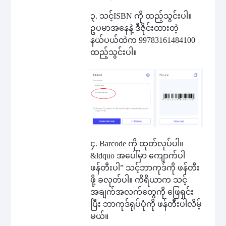
၃. သင့်ISBN ကို ထည့်သွင်းပါ။
ဥပမာအနေနဲ့ ဒီဇိုင်းထားတဲ့
နယ်ပယ်ထဲက 99783161484100
ထည့်သွင်းပါ။
၄. Barcode ကို ထုတ်လုပ်ပါ။
&ldquo အပေါ်မှာ ကျောက်ပါ
ဖန်တီးပါ” သင့်ဘာကုဒ်ကို ဖန်တီး
ဖို့ ခလုတ်ပါ။ ကိရိယာက သင့်
အချက်အလက်တွေကို ဖြေရှင်း
ပြီး ဘာကုဒ်ရုပ်ပုံကို ဖန်တီးပါလိမ့်
မယ်။