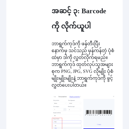
အဆင့် ၃: Barcode
ကို လိုက်ယူပါ
ဘာရွက်ကုဒ်ကို ဖန်တီးပြီး
နောက်မှ သင်သည် မှန်ကန်တဲ့ ပုံစံ
ထဲမှာ ဒါကို လွှတ်လိုက်ရမည်။
ဘာရွက်ကုဒ် ထုတ်လုပ်သူအများ
စုက PNG, JPG, SVG လိုမျိုး ပုံစံ
မျိုးမျိုးမျိုးနဲ့ ဘာရွက်ကုဒ်ကို ဖွင့်
လွှတ်ပေးပါတယ်။