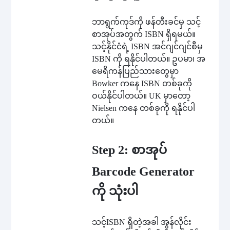
ဘာရွက်ကုဒ်ကို ဖန်တီးခင်မှ သင့်
စာအုပ်အတွက် ISBN ရှိရမယ်။
သင့်နိုင်ငံရဲ့ ISBN အင်ဂျင်ဂျင်စီမှ
ISBN ကို ရနိုင်ပါတယ်။ ဥပမာ၊ အ
မေရိကန်ပြည်သားတွေမှာ
Bowker ကနေ ISBN တစ်ခုကို
ဝယ်နိုင်ပါတယ်။ UK မှာတော့
Nielsen ကနေ တစ်ခုကို ရနိုင်ပါ
တယ်။
Step 2: စာအုပ်
Barcode Generator
ကို သုံးပါ
သင့်ISBN ရှိတဲ့အခါ အွန်လိုင်း