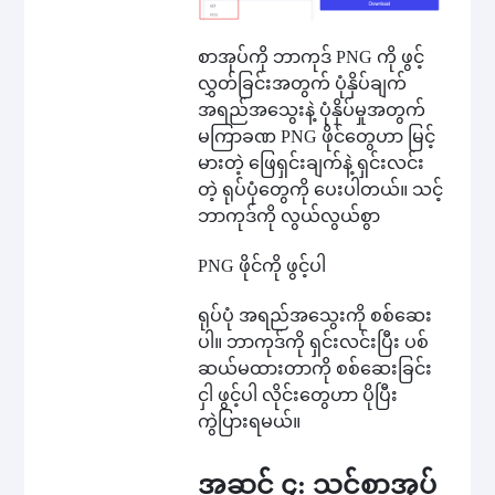
စာအုပ်ကို ဘာကုဒ် PNG ကို ဖွင့်
လွှတ်ခြင်းအတွက် ပုံနှိပ်ချက်
အရည်အသွေးနဲ့ ပုံနှိပ်မှုအတွက်
မကြာခဏ PNG ဖိုင်တွေဟာ မြင့်
မားတဲ့ ဖြေရှင်းချက်နဲ့ ရှင်းလင်း
တဲ့ ရုပ်ပုံတွေကို ပေးပါတယ်။ သင့်
ဘာကုဒ်ကို လွယ်လွယ်စွာ
PNG ဖိုင်ကို ဖွင့်ပါ
ရုပ်ပုံ အရည်အသွေးကို စစ်ဆေး
ပါ။ ဘာကုဒ်ကို ရှင်းလင်းပြီး ပစ်
ဆယ်မထားတာကို စစ်ဆေးခြင်း
ငှါ ဖွင့်ပါ လိုင်းတွေဟာ ပိုပြီး
ကွဲပြားရမယ်။
အဆင့် ၄: သင့်စာအုပ်