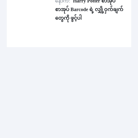
နောက်:
Harry Potter စာအုပ်
စာအုပ် Barcode ရဲ့ လျှို့ဝှက်ချက်
တွေကို ဖွင့်ပါ