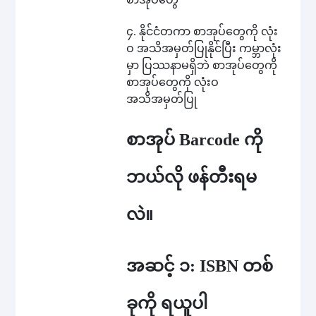
၄. နိုင်ငံတကာ စာအုပ်တွေကို လုံး
ဝ အသိအမှတ်ပြုနိုင်ပြီး ကမ္ဘာလုံး
မှာ ပြဿနာမရှိဘဲ စာအုပ်တွေကို
စာအုပ်တွေကို လုံးဝ
အသိအမှတ်ပြု
စာအုပ် Barcode ကို
ဘယ်လို ဖန်တီးရမ
လဲ။
အဆင့် ၁: ISBN တစ်
ခုကို ရယူပါ