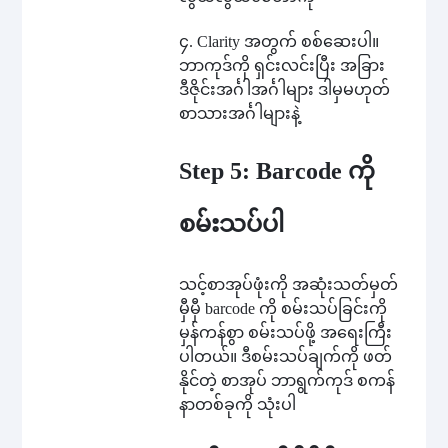
၄. Clarity အတွက် စစ်ဆေးပါ။
ဘာကုဒ်ကို ရှင်းလင်းပြီး အခြား
ဒီဇိုင်းအင်္ဂါအင်္ဂါများ ဒါမှမဟုတ်
စာသားအင်္ဂါများနဲ့
Step 5: Barcode ကို
စမ်းသပ်ပါ
သင့်စာအုပ်ဖုံးကို အဆုံးသတ်မှတ်
မှီမှီ barcode ကို စမ်းသပ်ခြင်းကို
မှန်ကန်စွာ စမ်းသပ်ဖို့ အရေးကြီး
ပါတယ်။ ဒီစမ်းသပ်ချက်ကို ဖတ်
နိုင်တဲ့ စာအုပ် ဘာရွက်ကုဒ် စကန်
နာတစ်ခုကို သုံးပါ