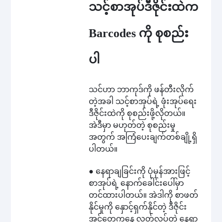
သင့်စာအုပ်ဒီဇိုင်းထဲက
Barcodes ကို စုစည်း
ပါ
သင်ဟာ ဘာကုဒ်ကို ဖန်တီးလိုက်
တဲ့အခါ သင့်စာအုပ်ရဲ့ ဖုံးအုပ်ရေး
ဒီဇိုင်းထဲကို စုစည်းဖို့လိုတယ်။
အဲဒီမှာ မဟုတ်တဲ့ စုစည်းမှု
အတွက် အကြံပေးချက်တစ်ချို့ရှိ
ပါတယ်။
● နေရာချခြင်းကို ပုံမှန်အားဖြင့်
စာအုပ်ရဲ့ နောက်ခေါင်းပေါ်မှာ
တင်ထားပါတယ်။ အဲဒါကို စာဖတ်
နိုင်မှုကို နှောင့်ရှက်နိုင်တဲ့ ဒီဇိုင်း
အင်တွေကနေ လွတ်လပ်တဲ့ နေရာ