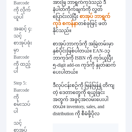
အားဖြ ဘာရွက်ကုဒ်သည် ဒီ
Barcode
နံပါတ်ကိုက်ချက်ကို လွှတ်
ကို လိုက်
ပြောင်းလဲပြီး
စာအုပ် ဘာရွက်
ယူပါ
ကုဒ် စကန်နာ
တစ်ခုဖြင့် ဖတ်
အဆင့် ၄:
နိုင်သည်။
သင့်
စာအုပ်ဖုံး
စာအုပ်ဘာကုဒ်ကို အမြဲတမ်းမှာ
မှာ
နှစ်ပိုင်းဖြစ်ပါတယ်။ EAN-၁၃
Barcode
ဘာကုဒ်ကို ISBN ကို ကုဒ်ယူပြီး
ကို ထည့်
၅-digit add-on ကုဒ်ကို နှုတ်ဆက်
ပါ
ပေးပါတယ်။
Step 5:
ဒီလုပ်ငန်းစဉ်ကို မြန်မြန်နဲ့ တိကျ
Barcode
တဲ့ ဒေတာတွေကို ရယူခြင်း
ကို
အတွက် အခွင့်အလမ်းပေးပါ
စမ်းသပ်
တယ်။ inventory, sales, and
ပါ
distribution ကို စီမံဖို့ပိုလ
သင့်
စာအုပ်