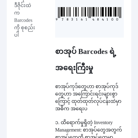
ဒီဇိုင်းထဲ
က
Barcodes
ကို စုစည်း
ပါ
စာအုပ် Barcodes ရဲ့
အရေးကြီးမှု
စာအုပ်ကုဒ်တွေဟာ စာအုပ်ကုဒ်
တွေဟာ အကြောင်းရင်းများစွာ
ကြောင့် ထုတ်ထုတ်လုပ်ငန်းထဲမှာ
အဓိက အရေးပ
၁. ထိရောက်မှုရှိတဲ့ Inventory
Management: စာအုပ်တွေအတွက်
စာအုပ်တွေကို စာအုပ်တွေမှာ