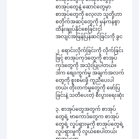
စာအုပ်တွေနဲ့ ဆောင်တွေမှာ
စာအုပ်တွေကို လေ့လာ သူတို့ဟာ
စတိုက်အဆင့်တွေကို မှန်ကန်စွာ
ထိန်းချုပ်နိုင်စေခြင်းငှါ
အလျင်အမြန်ပြန်ဆင်ခြင်းကို ခွင
၂. ရောင်းလိုက်ခြင်းကို လိုက်ခြင်း
ဖြင့် စာအုပ်ကုဒ်တွေကို စာအုပ်
ကုဒ်တွေကို အသုံးပြုပါတယ်။
ဒါက စျေးကွက်မှု အချက်အလက်
တွေကို စူးစမ်းဖို့ ကူညီပေးပါ
တယ်၊ တိုးတက်မှုတွေကို ဖော်ပြ
ခြင်းနဲ့ သတိပေးတဲ့ စီးပွားရေးဆုံး
၃. စာအုပ်တွေအတွက် စာအုပ်
တွေရဲ့ ဗာကောဒ်တွေက စာအုပ်
တွေရဲ့ လှုပ်ရှားမှုကို စာအုပ်တွေရဲ့
လှုပ်ရှားမှုကို လွယ်စေပါတယ်၊
စာအုပ်တွေ