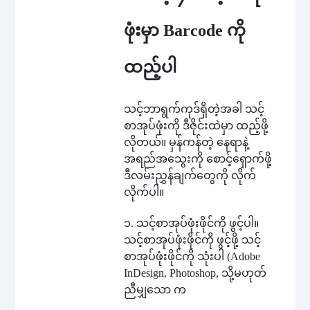
ဖုံးမှာ Barcode ကို
ထည့်ပါ
သင့်ဘာရွက်ကုဒ်ရှိတဲ့အခါ သင့်
စာအုပ်ဖုံးကို ဒီဇိုင်းထဲမှာ ထည့်ဖို့
လိုတယ်။ မှန်ကန်တဲ့ နေရာနဲ့
အရည်အသွေးကို စောင့်ရှောက်ဖို့
ဒီလမ်းညွှန်ချက်တွေကို လိုက်
လိုက်ပါ။
၁. သင့်စာအုပ်ဖုံးဖိုင်ကို ဖွင့်ပါ။
သင့်စာအုပ်ဖုံးဖိုင်ကို ဖွင့်ဖို့ သင့်
စာအုပ်ဖုံးဖိုင်ကို သုံးပါ (Adobe
InDesign, Photoshop, သို့မဟုတ်
ညီမျှသော က