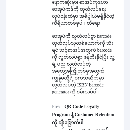
နောက်ဆုံးမှာ၊ စာအုပ်ကုဒ်ဟာ
စာအုပ်ကုဒ်ကို ထုတ်လုပ်ရေး
လုပ်ငန်းထဲမှာ အဓိပ္ပါယ်မရှိနိုင်တဲ့
ကိရိယာတစ်ခုပါ။ ထိရော
စာအုပ်ကို လွတ်လပ်စွာ barcode
ထုတ်လုပ်သူတစ်ယောက်ကို သုံး
ရင် သင့်စာအုပ်အတွက် barcode
ကို လွတ်လပ်စွာ ဖန်တီးနိုင်ပြီး သူ့
ရဲ့ ပည လွတ်လပ်တဲ့
အတွေ့အကြုံတစ်ခုအတွက်
ကျွန်မတို့ရဲ့ ဝက်ဘ်ဆိုက်မှာ
လွတ်လပ်တဲ့ ISBN barcode
generator ကို စမ်းသပ်ပါ။
Prev:
QR Code Loyalty
Program နဲ့ Customer Retention
ကို ချီးမြှောက်ပါ