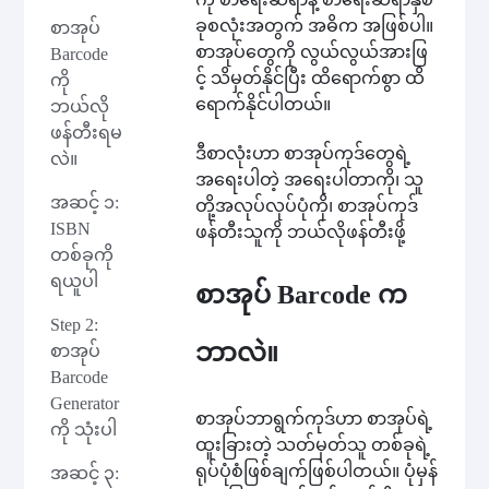
ခုစလုံးအတွက် အဓိက အဖြစ်ပါ။
စာအုပ်
စာအုပ်တွေကို လွယ်လွယ်အားဖြ
Barcode
င့် သိမှတ်နိုင်ပြီး ထိရောက်စွာ ထိ
ကို
ရောက်နိုင်ပါတယ်။
ဘယ်လို
ဖန်တီးရမ
ဒီစာလုံးဟာ စာအုပ်ကုဒ်တွေရဲ့
လဲ။
အရေးပါတဲ့ အရေးပါတာကို၊ သူ
အဆင့် ၁:
တို့အလုပ်လုပ်ပုံကို၊ စာအုပ်ကုဒ်
ISBN
ဖန်တီးသူကို ဘယ်လိုဖန်တီးဖို့
တစ်ခုကို
ရယူပါ
စာအုပ် Barcode က
Step 2:
ဘာလဲ။
စာအုပ်
Barcode
Generator
စာအုပ်ဘာရွက်ကုဒ်ဟာ စာအုပ်ရဲ့
ကို သုံးပါ
ထူးခြားတဲ့ သတ်မှတ်သူ တစ်ခုရဲ့
ရုပ်ပုံစံဖြစ်ချက်ဖြစ်ပါတယ်။ ပုံမှန်
အဆင့် ၃: