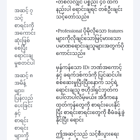
•
တစ်လလျှင် ပစ္စည်း ၄၀ ထက်
နည်းပါ ရောင်းချရင် တစ်ဦးချင်း
အဆင့် ၇
သင့်တော်သည်။
သင့်
စာရင်းကို
•
Professional ပိုမိုလိုသော features
အကောင်း
များကိုလိုချင်သောမြင့်မားသော
ဆုံးဖြစ်
ပမာဏရောင်းချသူများအတွက်ပို
စေပြီး
ကောင်းသည်။
ရောင်းချ
မှုစတင်ပါ
မှန်ကန်သော ID၊ ဘဏ်အကောင့်
နှင့် ခရက်ဒစ်ကဒ်ကို ပြင်ဆင်ပါ။
အဆင့် ၈
စစ်ဆေးမှုပြီးပြီးနောက် သင့်ရဲ့
အမိန့်
ရောင်းချသူ ဗဟိုဒါရှင်ဘုတ်က
များ၊
ပေါ်လာပါလိမ့်မယ်။ အဲဒီကနေ
ပြန်လည်
ထုတ်ကုန်တွေကို စာရင်းပေးနိုင်
ပေးခြင်း
ပြီး စာရင်းစာရင်းတွေကို စီမံခန့်ခွဲ
နှင့်
နိုင်ပြီး ရောင်း
စာရင်း
စာရင်း
ဤအဆင့်သည် သင့်စီးပွားရေး
များကို