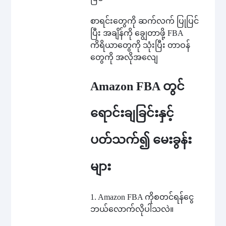
စာရင်းတွေကို ဆက်လက် ပြုပြင်
ပြီး အချိန်ကို ချွေတာဖို့ FBA
ကိရိယာတွေကို သုံးပြီး တာဝန်
တွေကို အလိုအလျေ
Amazon FBA တွင်
ရောင်းချခြင်းနှင့်
ပတ်သက်၍ မေးခွန်း
များ
1. Amazon FBA ကိုစတင်ရန်ငွေ
ဘယ်လောက်လိုပါသလဲ။