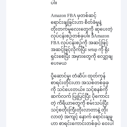
ပါ။
Amazon FBA မှတစ်ဆင့်
ရောင်းချခြင်းဟာ စိတ်ခံမှုနဲ့
တိုးတက်မှုလေးတွေကို ဆုပေးတဲ့
လုပ်ငန်းစဉ်တစ်ခုပါ။ ဒီAmazon
FBA လုပ်ငန်းစဉ်ကို အဆင့်ဖြင့်
အဆင့်ဖြင့်လိုက်ပြီး setup ကို ရိုး
ရှင်းစေပြီး အမှားတွေကို လျှော့ချ
ပေးမယ
ပို့ဆောင်မှု၊ တံဆိပ်၊ ထုတ်ကုန်
စာရင်းတိုင်းဟာ အသစ်တစ်ခုခု
ကို သင်ပေးတယ်။ သင့်စနစ်ကို
ဆက်လက် ပြုပြင်ပြီး ပိုကောင်း
တဲ့ ကိရိယာတွေကို စမ်းသပ်ပြီး
သင့်စတိုးကြီးတိုးလာတာနဲ့ တိုး
လာတဲ့ အကျင့် နောက် ရောင်းချမှု
ဟာ စာရင်းကောင်းတစ်ခုပဲ ဝေးပါ