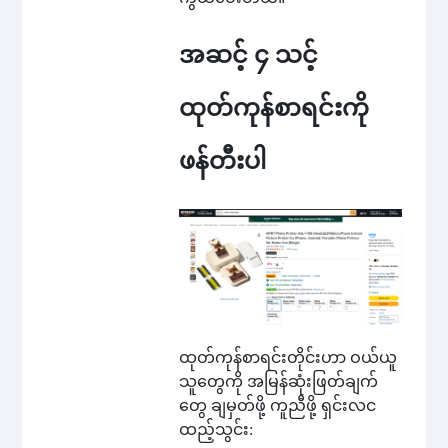
အဆင့် ၄ သင့်
ထုတ်ကုန်စာရင်းကို
ဖန်တီးပါ
ထုတ်ကုန်စာရင်းတိုင်းဟာ ဝယ်ယူ
သူတွေကို အမြန်ဆုံးဖြတ်ချက်
တွေ ချမှတ်ဖို့ ကူညီဖို့ ရှင်းလင
ထည့်သွင်း: