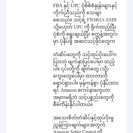
FBA နှင့် UPC ပုံစံစံစံနှုန်းများနှင့်
ကိုက်ညီသည်ကို သေချာ
စေသည်။ သင့်ရဲ့ FNSKU၊ ASIN
သို့မဟုတ် UPC ကို ရိုက်ထည့်ပြီး
ပုံစံကို ရွေးချယ်ပြီး စက္ကန့်အတွင်း
မှာ ပုံနှိပ်ဖို့ အဆင်သင့်ဖိုင်တွေက
တံဆိပ်တွေကို သင့်ထုပ်ပိုးပေါ်က
ပြားတဲ့ မျက်နှာပြင်ပေါ်မှာ ထည့်
ပါ။ ၎င်းတို့ကို ချိတ်တွေ (သို့)
ကွေးတွေပေါ်မှာ ထားတာကို
ရှောင်ရှားပါ။ မှန်ကန်စွာ ပုံနှိပ်ထား
ရင် Amazon စကင်နာတွေဟာ
အမှားမရှိဘဲ သင့်ပစ္စည်းတွေကို
စီမံကိန်းနိုင်ပါတယ်။
အသေးစိတ်တံဆိပ်နှင့်ထုပ်ပိုးမှု
ညွှန်ကြားချက်များအတွက်
Amazon Seller Central ကို