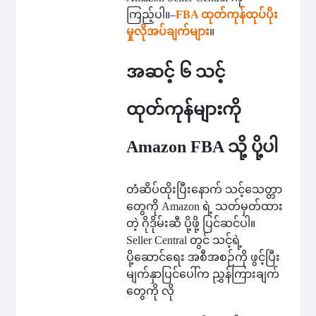
ကြည့်ပါ။
–
FBA ထုတ်ကုန်ထုပ်ပိုး
မှုလိုအပ်ချက်များ
။
အဆင့် ၆ သင့်
ထုတ်ကုန်များကို
Amazon FBA သို့ ပို့ပါ
တံဆိပ်ထိုးပြီးနောက် သင့်သေတ္တာ
တွေကို Amazon ရဲ့ သတ်မှတ်ထား
တဲ့ ဂိုဒိုမ်းဆီ ပို့ဖို့ ပြင်ဆင်ပါ။
Seller Central တွင် သင့်ရဲ့
ပို့ဆောင်ရေး အစီအစဉ်ကို ဖွင့်ပြီး
မျက်နှာပြင်ပေါ်က ညွှန်ကြားချက်
တွေကို လို