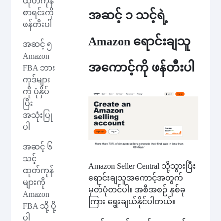
ထုတ်ကုန်
စာရင်းကို
အဆင့် ၁ သင့်ရဲ့
ဖန်တီးပါ
Amazon ရောင်းချသူ
အဆင့် ၅
Amazon
အကောင့်ကို ဖန်တီးပါ
FBA ဘား
ကုဒ်များ
ကို ပုံနှိပ်
ပြီး
အသုံးပြု
ပါ
အဆင့် ၆
သင့်
Amazon Seller Central သို့သွားပြီး
ထုတ်ကုန်
ရောင်းချသူအကောင့်အတွက်
များကို
မှတ်ပုံတင်ပါ။ အစီအစဉ် နှစ်ခု
Amazon
ကြား ရွေးချယ်နိုင်ပါတယ်။
FBA သို့ ပို့
ပါ