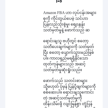
Amazon FBA ဟာ လုပ်ငန်းအများ
စုကို ကိုင်တွယ်ပေမဲ့ သင်ဟာ
ပြန်လည်သုံးစွဲမှု၊ စျေးနှုန်း
သတ်မှတ်မှုနဲ့ ဖောက်သည် ဆ
ရောင်းချသူ ဗဟိုတွင် စတော့
သတိပေးချက်များကို သတ်မှတ်
ပြီး စတော့ ပျောက်သွားမည်ဖြစ်
ပါ။ ကာလရှည်မရရှိနိုင်သော
ထုတ်ကုန်များသည် အဆင့်
သတ်မှတ်မှုဆုံးရှုံးသည်။
ဖောက်သည် သတင်းစာများ
သို့မဟုတ် ပုံမှန် ပြန်ပို့ချက်များကို
စစ်ဆေးပါ။ ရောင်းချသူကောင်း
တဲ့ အဆင့်သတ်မှတ်မှုကို
ထိန်းသိမ်းဖို့ လျင်မြန်စွာ တုံ့ပြန်