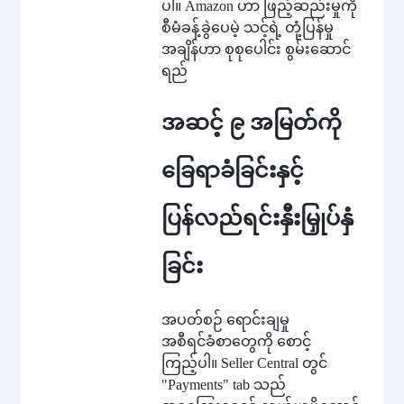
ပါ။ Amazon ဟာ ဖြည့်ဆည်းမှုကို
စီမံခန့်ခွဲပေမဲ့ သင့်ရဲ့ တုံ့ပြန်မှု
အချိန်ဟာ စုစုပေါင်း စွမ်းဆောင်
ရည်
အဆင့် ၉ အမြတ်ကို
ခြေရာခံခြင်းနှင့်
ပြန်လည်ရင်းနှီးမြှုပ်နှံ
ခြင်း
အပတ်စဉ် ရောင်းချမှု
အစီရင်ခံစာတွေကို စောင့်
ကြည့်ပါ။ Seller Central တွင်
"Payments" tab သည်