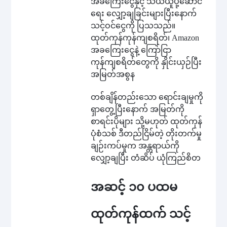
အခကြေးငွေနှင့် သယ်ယူပို့ဆောင်
ရေး လျှော့ချခြင်းများပြီးနောက်
သင့်ဝင်ငွေကို ပြသသည်။
ထုတ်ကုန်ကုန်ကျစရိတ်၊ Amazon
အခကြေးငွေနဲ့ ကြော်ငြာ
ကုန်ကျစရိတ်တွေကို နှိုင်းယှဉ်ပြီး
အမြတ်အစွန
တစ်ချိန်တည်းသော ရောင်းချမှုကို
ရှာတွေ့ပြီးနောက် အမြတ်ကို
စာရင်းပိုများ သို့မဟုတ် ထုတ်ကုန်
ပုံစံသစ် ဒီတည်ငြိမ်တဲ့ တိုးတက်မှု
ချဉ်းကပ်မှုက အန္တရာယ်ကို
လျှော့ချပြီး တံဆိပ် ယုံကြည်စိတ
အဆင့် ၁၀ ပထမ
ထုတ်ကုန်ထက် သင့်