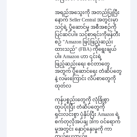
အရည်အသွေးကို အတည်ပြုပြီး
နောက် Seller Central အတွင်းမှာ
သင့်ရဲ့ ပို့ဆောင်မှု အစီအစဉ်ကို
ပြင်ဆင်ပါ။ သင့်စာရင်းကိုဖန်တီး
စဉ် "Amazon ဖြင့်ဖြည့်ဆည်း
ထားသည်" (FBA) ကိုရွေးချယ်
ပါ။ Amazon ဟာ ၎င်းရဲ့
ဖြည့်ဆည်းရေး စင်တာတွေ
အတွက် ပို့ဆောင်ရေး တံဆိပ်တွေ
နဲ့ လမ်းကြောင်း လိပ်စာတွေကို
ထုတ်လ
ကုန်ပစ္စည်းတွေကို လုံခြုံစွာ
ထုပ်ပိုးပြီး တံဆိပ်တွေကို
ရှင်းလင်းစွာ ပုံနှိပ်ပြီး Amazon ရဲ့
စက်တုလိုအပ်ချ ဒါက ဝင်ရောက်
မှုအတွင်း နှောင့်နှေးမှုကို ကာ
ကွယ်ပေးတယ်။