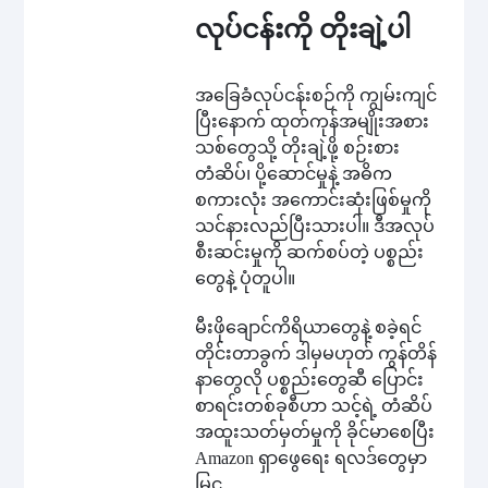
လုပ်ငန်းကို တိုးချဲ့ပါ
အခြေခံလုပ်ငန်းစဉ်ကို ကျွမ်းကျင်
ပြီးနောက် ထုတ်ကုန်အမျိုးအစား
သစ်တွေသို့ တိုးချဲ့ဖို့ စဉ်းစား
တံဆိပ်၊ ပို့ဆောင်မှုနဲ့ အဓိက
စကားလုံး အကောင်းဆုံးဖြစ်မှုကို
သင်နားလည်ပြီးသားပါ။ ဒီအလုပ်
စီးဆင်းမှုကို ဆက်စပ်တဲ့ ပစ္စည်း
တွေနဲ့ ပုံတူပါ။
မီးဖိုချောင်ကိရိယာတွေနဲ့ စခဲ့ရင်
တိုင်းတာခွက် ဒါမှမဟုတ် ကွန်တိန်
နာတွေလို ပစ္စည်းတွေဆီ ပြောင်း
စာရင်းတစ်ခုစီဟာ သင့်ရဲ့ တံဆိပ်
အထူးသတ်မှတ်မှုကို ခိုင်မာစေပြီး
Amazon ရှာဖွေရေး ရလဒ်တွေမှာ
မြင