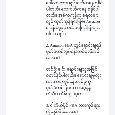
ဒေါ်လာ ရာအနည်းငယ်ကနေ စနိုင်
ပါတယ်၊ သေးငယ်ကနေ စနိုင်ပါ
တယ်။ အဓိကကုန်ကျစရိတ်များ
တွင် ထုတ်ကုန်ရင်းမြစ်၊ Amazon
ကြေးငွေနှင့် ပထမကြော်ငြာများ
ပါဝင်သည်။
2. Amazon FBA တွင်ရောင်းချရန်
မှတ်ပုံတင်လုပ်ငန်းတစ်ခုလိုအပ်
သလား?
တစ်ဦးချင်း ရောင်းချသူအဖြစ်
စတင်နိုင်ပါတယ်။ ရောင်းချမှုတိုး
လာတာနဲ့ လုပ်ငန်းတစ်ခုကို
မှတ်ပုံတင်ခြင်းဟာ အခွန်နဲ့
တံဆိပ် ထိန်းချုပ်မှုက
3. ငါကိုယ်ပိုင် FBA ဘားကုဒ်များ
ကိုပုံနှိပ်နိုင်သလား?