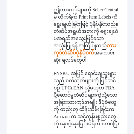
ဤဘားကုဒ်များကို Seller Central
မှ တိုက်ရိုက် Print Item Labels ကို
ရွေးချယ်ခြင်းဖြင့် ပုံနှိပ်နိုင်သည်။
တံဆိပ်အရွယ်အစားကို ရွေးချယ်
ပ
အရည်အသွေးမြင့်သော
အသုံးပြုရန် အကြံပြုသည်
ဘား
ကုဒ်တံဆိပ်ပုံနှိပ်စက်
အကောင်း
ဆုံး ရလဒ်တွေပါ။
FNSKU အပြင် ရောင်းချသူများ
သည် စက်ဘုတ်များကို ပြင်ဆင်
စဉ် UPC၊ EAN သို့မဟုတ် FBA
ပို့ဆောင်မှုတံဆိပ်များကဲ့သို့သော
အခြားဘားကုဒ်အမျိုး ဒီပုံစံတွေ
ကို တည်းတူ ထိန်းသိမ်းခြင်းက
Amazon က သင့်ကုန်ပစ္စည်းတွေ
ကို နှောင့်နှေးခြင်းမရှိဘဲ စကင်ပြီး