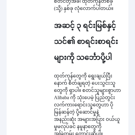
စတင်တဲ့အခါ ထုတ်ကုန်တစ်ခု
(သို့) နှစ်ခု လုံလောက်ပါတယ်။
အဆင့် ၃ ရင်းမြစ်နှင့်
သင်၏ စာရင်းစာရင်း
များကို သင်္ဘောပို့ပါ
ထုတ်ကုန်တွေကို ရွေးချယ်ပြီး
နောက် စိတ်ချရတဲ့ ပေးသွင်းသူ
တွေကို ရှာပါ။ စတင်သူများစွာဟာ
Alibaba ကို သုံးပေမဲ့ ပြည်တွင်း
လက်ကားရောင်းသူတွေဟာ ပို
မြန်ဆန်တဲ့ ပို့ဆောင်မှုနဲ့
အနည်းဆုံး အများအပြား ဝယ်ယူ
မှုမလုပ်ခင် နမူနာတွေကို
အမြဲတမ်း တောင်းဆိုပါ။