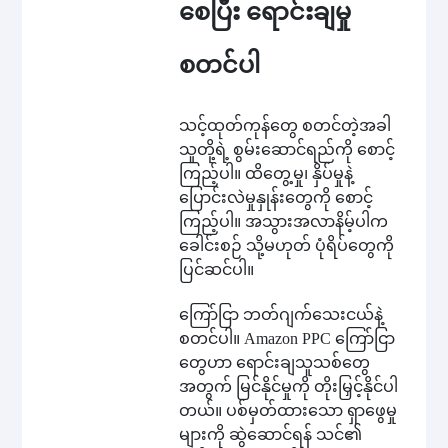
စေပြီး ရောင်းချမှု
စတင်ပါ
သင့်ထုတ်ကုန်တွေ စတင်တဲ့အခါ
သူတို့ရဲ့ စွမ်းဆောင်ရည်ကို စောင့်
ကြည့်ပါ။ ထိတွေ့မှု၊ နှိပ်မှုနဲ့
ပြောင်းလဲမှုနှုန်းတွေကို စောင့်
ကြည့်ပါ။ အသွားအလာနိမ့်ပါက
ခေါင်းစဉ် သို့မဟုတ် ပုံရိပ်တွေကို
ပြင်ဆင်ပါ။
ကြော်ငြာ ဘတ်ဂျက်သေးငယ်နဲ့
စတင်ပါ။ Amazon PPC ကြော်ငြာ
တွေဟာ ရောင်းချသူသစ်တွေ
အတွက် မြင်နိုင်မှုကို တိုးမြှင့်နိုင်ပါ
တယ်။ ပစ်မှတ်ထားသော ရှာဖွေမှု
များကို ဆွဲဆောင်ရန် သင်၏