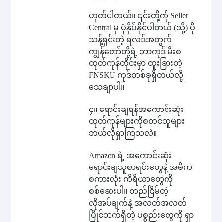
ဟုတ်ပါတယ်။ ၎င်းတို့ကို Seller
Central မှ ပုံနှိပ်နိုင်ပါတယ် (သို့) ပို
သန့်ရှင်းတဲ့ ရလဒ်အတွက်
ကျွန်တော်တို့ရဲ့ ဘာကုဒ် မီးစ
ထုတ်ကုန်တိုင်းမှာ ထူးခြားတဲ့
FNSKU ကုဒ်တစ်ခုရှိတယ်လို့
သေချာပါ။
၄။ ရောင်းချရန်အကောင်းဆုံး
ထုတ်ကုန်များကိုစတင်သူများ
ဘယ်လိုရှာကြသလဲ။
Amazon ရဲ့ အကောင်းဆုံး
ရောင်းချသူစာရင်းတွေနဲ့ အဓိက
စကားလုံး ကိရိယာတွေကို
စစ်ဆေးပါ။ တည်ငြိမ်တဲ့
လိုအပ်ချက်နဲ့ အလတ်အလတ်
ပြိုင်ဘက်ရှိတဲ့ ပစ္စည်းတွေကို ရှာ