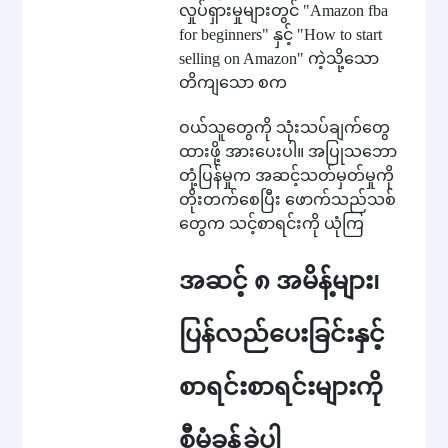
လှုပ်ရှားမှုများတွင် "Amazon fba
for beginners" နှင့် "How to start
selling on Amazon" ကဲ့သို့သော
တိကျသော စက
ဝယ်သူတွေကို သုံးသပ်ချက်တွေ
ထားဖို့ အားပေးပါ။ အပြုသဘော
တုံ့ပြန်မှုက အဆင့်သတ်မှတ်မှုကို
တိုးတက်စေပြီး ဖောက်သည်သစ်
တွေက သင့်စာရင်းကို ယုံကြ
အဆင့် ၈ အမိန့်များ၊
ပြန်လည်ပေးခြင်းနှင့်
စာရင်းစာရင်းများကို
စီမံခန့်ခွဲပါ