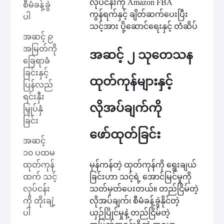
လုပ်ငန်းကို Amazon FBA
စီမံခန့်ခွဲ
ကွန်ရက်နှင့် ချိတ်ဆက်ပေးပြီး
ပါ
သင့်အား ပို့ဆောင်ရေးနှင့် တံဆိပ်
အဆင့် ၉
အမြတ်ကို
အဆင့် ၂ သုတေသန
ခြေရာခံ
ခြင်းနှင့်
ထုတ်ကုန်များနှင့်
ပြန်လည်
ရင်းနှီး
လိုအပ်ချက်ကို
မြှုပ်နှံ
ခြင်း
ဖော်ထုတ်ခြင်း
အဆင့်
၁၀ ပထမ
မှန်ကန်တဲ့ ထုတ်ကုန်ကို ရွေးချယ်
ထုတ်ကုန်
ခြင်းဟာ သင့်ရဲ့ အောင်မြင်မှုကို
ထက် သင့်
သတ်မှတ်ပေးတယ်။ တည်ငြိမ်တဲ့
လုပ်ငန်း
လိုအပ်ချက်၊ စီမံခန့်ခွဲနိုင်တဲ့
ကို တိုးချဲ့
ယှဉ်ပြိုင်မှုနဲ့ တည်ငြိမ်တဲ့
ပါ