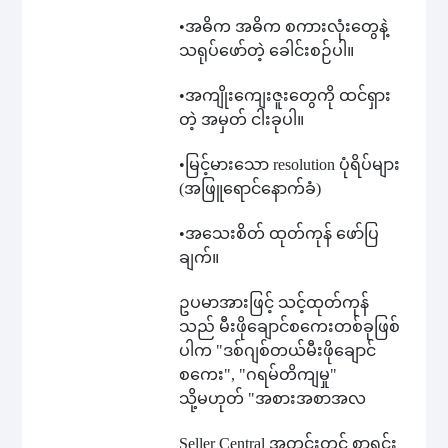
•
အဓိက အဓိက စကားလုံးတွေနဲ့
သရုပ်ဖော်တဲ့ ခေါင်းစဉ်ပါ။
•
အကျိုးကျေးဇူးတွေကို ထင်ရှား
တဲ့ အမှတ် ငါးခုပါ။
•
မြင့်မားသော resolution ပုံရိပ်များ
(အဖြူရောင်နောက်ခံ)
•
အသေးစိတ် ထုတ်ကုန် ဖော်ပြ
ချက်။
ဥပမာအားဖြင့် သင့်ထုတ်ကုန်
သည် မီးဖိုချောင်စကေးတစ်ခုဖြစ်
ပါက "ဒစ်ဂျစ်တယ်မီးဖိုချောင်
စကေး", "ဂရမ်တိကျမှု"
သို့မဟုတ် "အစားအစာအလ
Seller Central အတွင်းတွင် စာရင်း