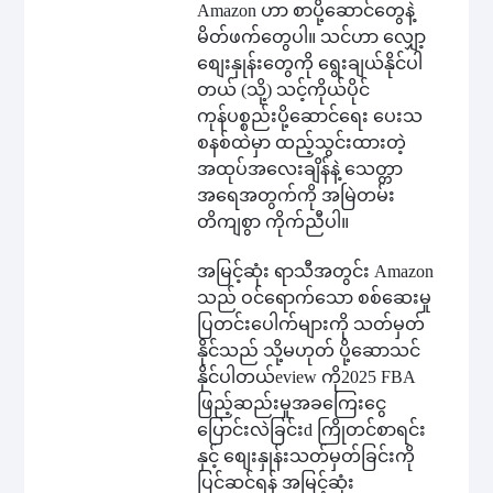
Amazon ဟာ စာပို့ဆောင်တွေနဲ့
မိတ်ဖက်တွေပါ။ သင်ဟာ လျှော့
စျေးနှုန်းတွေကို ရွေးချယ်နိုင်ပါ
တယ် (သို့) သင့်ကိုယ်ပိုင်
ကုန်ပစ္စည်းပို့ဆောင်ရေး ပေးသ
စနစ်ထဲမှာ ထည့်သွင်းထားတဲ့
အထုပ်အလေးချိန်နဲ့ သေတ္တာ
အရေအတွက်ကို အမြဲတမ်း
တိကျစွာ ကိုက်ညီပါ။
အမြင့်ဆုံး ရာသီအတွင်း Amazon
သည် ဝင်ရောက်သော စစ်ဆေးမှု
ပြတင်းပေါက်များကို သတ်မှတ်
နိုင်သည် သို့မဟုတ် ပို့ဆော
သင်
နိုင်ပါတယ်
eview ကို
2025 FBA
ဖြည့်ဆည်းမှုအခကြေးငွေ
ပြောင်းလဲခြင်း
d ကြိုတင်စာရင်း
နှင့် စျေးနှုန်းသတ်မှတ်ခြင်းကို
ပြင်ဆင်ရန် အမြင့်ဆုံး