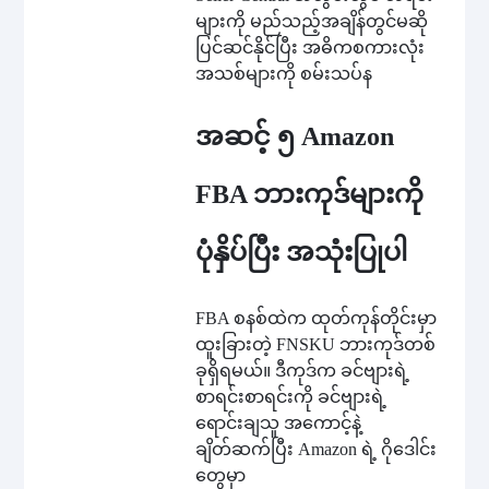
များကို မည်သည့်အချိန်တွင်မဆို
ပြင်ဆင်နိုင်ပြီး အဓိကစကားလုံး
အသစ်များကို စမ်းသပ်န
အဆင့် ၅ Amazon
FBA ဘားကုဒ်များကို
ပုံနှိပ်ပြီး အသုံးပြုပါ
FBA စနစ်ထဲက ထုတ်ကုန်တိုင်းမှာ
ထူးခြားတဲ့ FNSKU ဘားကုဒ်တစ်
ခုရှိရမယ်။ ဒီကုဒ်က ခင်ဗျားရဲ့
စာရင်းစာရင်းကို ခင်ဗျားရဲ့
ရောင်းချသူ အကောင့်နဲ့
ချိတ်ဆက်ပြီး Amazon ရဲ့ ဂိုဒေါင်း
တွေမှာ