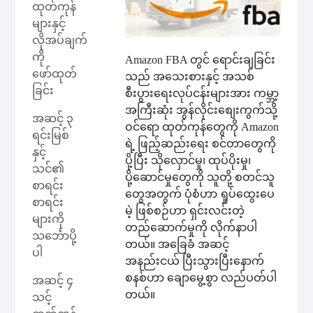
ထုတ်ကုန်
များနှင့်
လိုအပ်ချက်
ကို
Amazon FBA တွင် ရောင်းချခြင်း
ဖော်ထုတ်
သည် အသေးစားနှင့် အသစ်
ခြင်း
စီးပွားရေးလုပ်ငန်းများအား ကမ္ဘာ့
အကြီးဆုံး အွန်လိုင်းစျေးကွက်သို့
အဆင့် ၃
ဝင်ရော ထုတ်ကုန်တွေကို Amazon
ရင်းမြစ်
ရဲ့ ဖြည့်ဆည်းရေး စင်တာတွေကို
နှင့်
ပို့ပြီး သိုလှောင်မှု၊ ထုပ်ပိုးမှု၊
သင်၏
ပို့ဆောင်မှုတွေကို သူတို့ စတင်သူ
စာရင်း
တွေအတွက် ပုံစံဟာ ရှုပ်ထွေးပေ
စာရင်း
မဲ့ ဖြစ်စဉ်ဟာ ရှင်းလင်းတဲ့
များကို
တည်ဆောက်မှုကို လိုက်နာပါ
သင်္ဘောပို့
တယ်။ အခြေခံ အဆင့်
ပါ
အနည်းငယ် ပြီးသွားပြီးနောက်
စနစ်ဟာ ချောမွေ့စွာ လည်ပတ်ပါ
အဆင့် ၄
တယ်။
သင့်