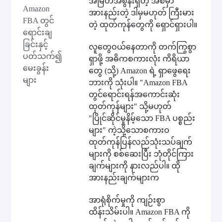
အမြတ်အစွန်းရှိတဲ့ အစမှာ
Amazon
အားနည်းတဲ့ ဒါမှမဟုတ် ကြီးမား
FBA တွင်
တဲ့ ထုတ်ကုန်တွေကို ရှောင်ရှားပါ။
ရောင်းချ
ခြင်းနှင့်
လူတွေဝယ်နေတာကို တက်ကြွစွာ
ပတ်သက်၍
ရှာဖို့ အဓိကစကားလုံး ကိရိယာ
မေးခွန်း
တွေ (သို့) Amazon ရဲ့ ရှာဖွေရေး
များ
ဘားကို သုံးပါ။ "Amazon FBA
တွင်ရောင်းရန်အကောင်းဆုံး
ထုတ်ကုန်များ" သို့မဟုတ်
"ပြိုင်ဆိုင်မှုနိမ့်သော FBA ပစ္စည်း
များ" ကဲ့သို့သောစကားဝ
ထုတ်ကုန်ပြန်လည်သုံးသပ်ချက်
များကို စစ်ဆေးပြီး ဘုံတိုင်ကြား
ချက်များကို နားလည်ပါ။ ထို
အားနည်းချက်များက
အာရုံစိုက်မှုကို ကျဉ်းစွာ
ထိန်းသိမ်းပါ။ Amazon FBA ကို