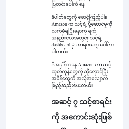
ပြတင်းပေါက် နေ
နံပါတ်တွေကို စောင့်ကြည့်ပါ။
Amazon က သင့်ရဲ့ ပို့ဆောင်မှုကို
လက်ခံရပြီးနောက် ရက်
အနည်းငယ်အတွင်း သင့်ရဲ့
dashboard မှာ စာရင်းတွေ ပေါ်လာ
ပါတယ်။
ဒီအချိန်ကနေ Amazon ဟာ သင့်
ထုတ်ကုန်တွေကို သိုလှောင်ပြီး
အမိန့်တွေကို အလိုအလျောက်
ဖြည့်ဆည်းပေးတယ်။
အဆင့် ၇ သင့်စာရင်း
ကို အကောင်းဆုံးဖြစ်