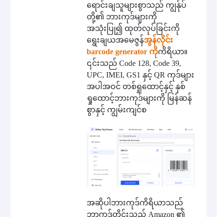
ရောင်းချသူများစွာသည် ကျွန်ုပ်
တို့၏ ဘားကုဒ်များကို
အသုံးပြု၍ ထုတ်လုပ်ခြင်းကို
ရွေးချယ
အမေဇွန်
အွန်လိုင်း
barcode generator ကို
ကိရိယာ။
၎င်းသည် Code 128, Code 39,
UPC, IMEI, GS1 နှင့် QR ကုဒ်များ
အပါအဝင် တစ်ရှုထောင့်နှင့် နှစ်
ရှုထောင့်ဘားကုဒ်များကို မြန်ဆန်
စွာနှင့် ကျွမ်းကျင်စ
အဆိုပါ
ဘားကုဒ်
ကိရိယာသည်
ဘာကုဒ်တိုင်းသည် Amazon ၏