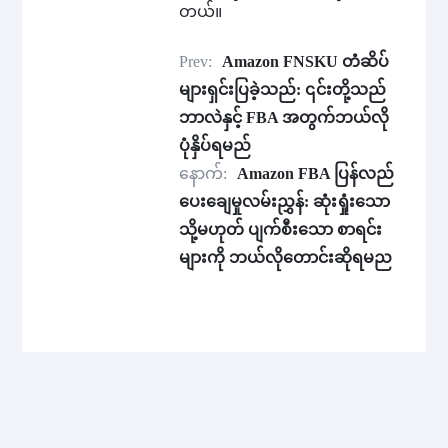
တယ်။
Prev:
Amazon FNSKU တံဆိပ်
များရှင်းပြခဲ့သည်: ၎င်းတို့သည်
ဘာလဲနှင့် FBA အတွက်ဘယ်လို
ပုံနှိပ်ရမည်
နောက်:
Amazon FBA ပြန်လည်
ပေးချေမှုလမ်းညွှန်: ဆုံးရှုံးသော
သို့မဟုတ် ပျက်စီးသော စာရင်း
များကို ဘယ်လိုတောင်းဆိုရမည